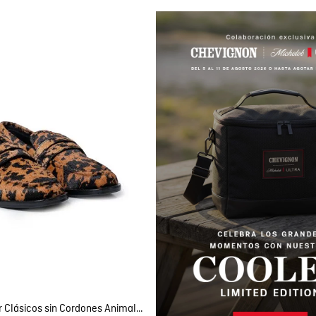
mpra rápida
GAR AL CARRITO
37
39
40
Mocasines de Mujer Clásicos sin Cordones Animal Print con Pelo en Cuero Vacuno