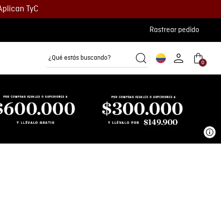
Aplican TyC
Rastrear pedido
¿Qué estás buscando?
0
Camisetas
Camisas
Polos
Ve