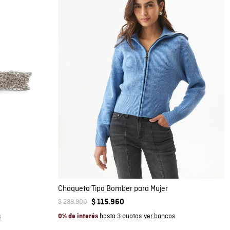
Compra rápida
AGREGAR AL CARRITO
S
M
Chaqueta Tipo Bomber para Mujer
$
289
.
900
$
115
.
960
hasta 3 cuotas
0% de interés