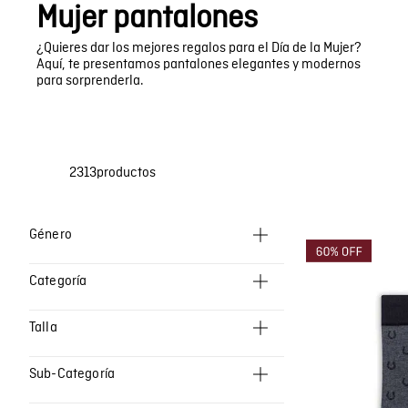
Bermudas
Faldas y Shorts
Mujer pantalones
Swimwear
¿Quieres dar los mejores regalos para el Día de la Mujer?
Aquí, te presentamos pantalones elegantes y modernos
para sorprenderla.
2313
productos
Ropa Hombre
Categoría
Ropa Mujer
Camisas
Ropa Ninos
Talla
Jeans Mujer
36 X 32
Polos
Sub-Categoría
34 X 32
Jeans Hombre
Parches y pines