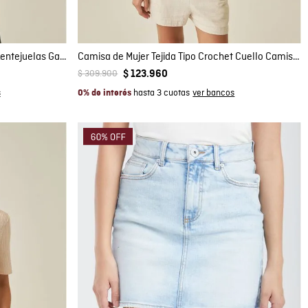
S
M
Top de Mujer Tejido sin Mangas con Lentejuelas Galga Ultraliviana en Mezcla de Lyocell y Lino
Camisa de Mujer Tejida Tipo Crochet Cuello Camisero Silueta Relajada en Mezcla de Algodón
$
309
.
900
$
123
.
960
hasta 3 cuotas
0% de interés