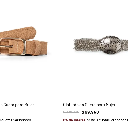
mpra rápida
Compra rápida
GAR AL CARRITO
AGREGAR AL CARRITO
S
M
S
M
n Cuero para Mujer
Cinturón en Cuero para Mujer
$
249
.
900
0
$
99
.
960
3 cuotas
hasta 3 cuotas
0% de interés