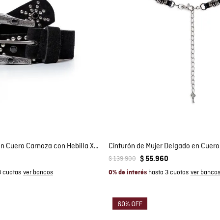
mpra rápida
Compra rápida
GAR AL CARRITO
AGREGAR AL CARRITO
S
M
S
M
Cinturón de Mujer en Cuero Carnaza con Hebilla XL Western y Remaches Texanos
$
139
.
900
0
$
55
.
960
3 cuotas
hasta 3 cuotas
0% de interés