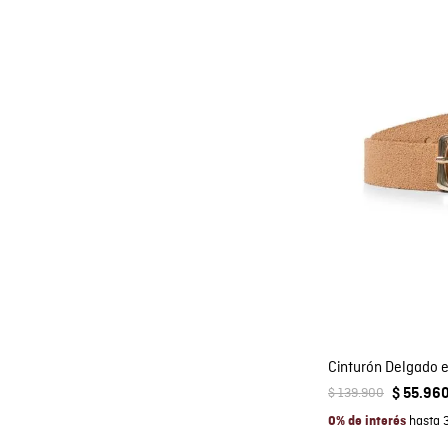
Co
AGRE
Cinturón Delgado e
$
139
.
900
$
55
.
96
hasta 
0% de interés