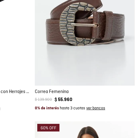
Compra rápida
AGREGAR AL CARRITO
S
M
Cinturón de Mujer Delgado en Cuero con Herrajes Zamak y Cadena con Llave
Correa Femenina
$
139
.
900
$
55
.
960
hasta 3 cuotas
0% de interés