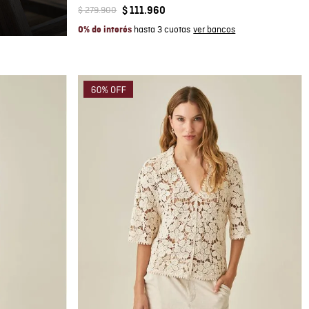
$
279
.
900
$
111
.
960
hasta 3 cuotas
0% de interés
Compra rápida
AGREGAR AL CARRITO