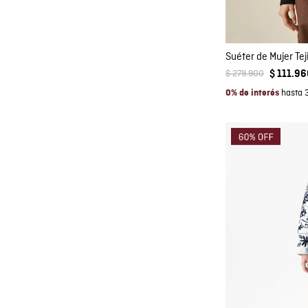
$
279
.
900
$
111
.
96
hasta 
0% de interés