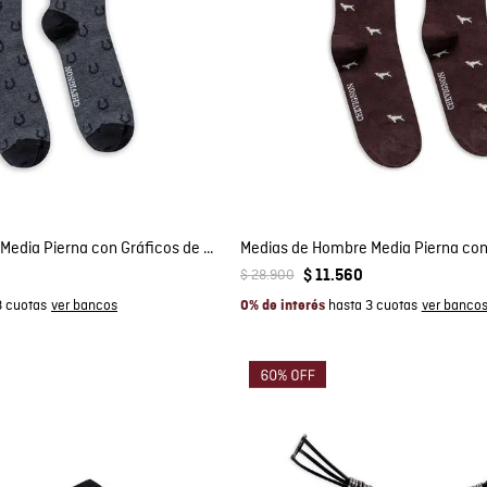
mpra rápida
Compra rápida
GAR AL CARRITO
AGREGAR AL CARRITO
L
L
Medias de Hombre Media Pierna con Gráficos de Herraduras en Mezcla de Algodón con Elastano
$
28
.
900
$
11
.
560
3 cuotas
hasta 3 cuotas
0% de interés