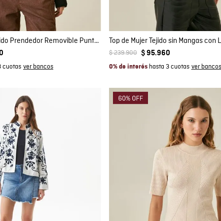
S
M
XS
S
Suéter de Mujer Tejido Prendedor Removible Punto Inglés en Mezcla Técnica Madres
$
239
.
900
0
$
95
.
960
3 cuotas
hasta 3 cuotas
0% de interés