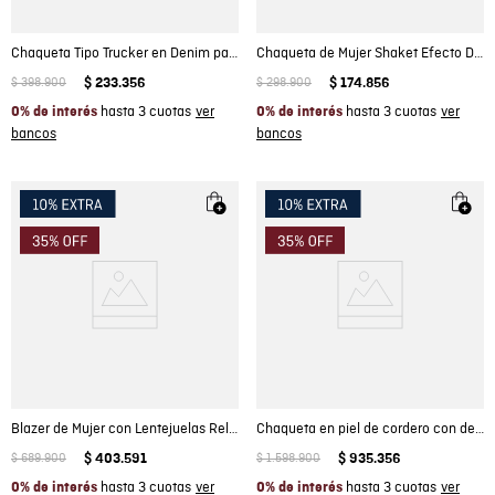
Chaqueta Tipo Trucker en Denim para Mujer
Chaqueta de Mujer Shaket Efecto Desgaste Marcado Lavado Gris en Algodón
$
398
.
900
$
233
.
356
$
298
.
900
$
174
.
856
hasta 3 cuotas
hasta 3 cuotas
0% de interés
0% de interés
Blazer de Mujer con Lentejuelas Relaxed Fit en Mezcla de Algodón Madres
Chaqueta en piel de cordero con detalles metálicos
$
689
.
900
$
403
.
591
$
1
.
598
.
900
$
935
.
356
hasta 3 cuotas
hasta 3 cuotas
0% de interés
0% de interés