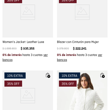
Women's Jacket: Leather Luxe
Blazer con Cinturón para Mujer
$
1
.
598
.
900
$
935
.
356
$
379
.
900
$
222
.
241
hasta 3 cuotas
hasta 3 cuotas
0% de interés
0% de interés