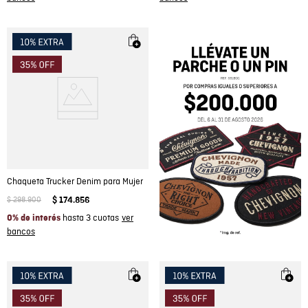
Chaqueta Trucker Denim para Mujer
$
298
.
900
$
174
.
856
hasta 3 cuotas
0% de interés