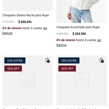
Chaqueta Silueta Recta para Mujer
$
379
.
900
$
222
.
241
Chaqueta Acolchada para Mujer
hasta 3 cuotas
0% de interés
$
398
.
900
$
233
.
356
hasta 3 cuotas
0% de interés