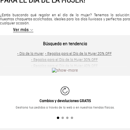
PARA EL DÍA DE LA MUJER!
¿Estás buscando qué regalar en el día de la mujer? Tenemos la solución:
nuestras chaquetas acolchadas, ideales para los días lluviosos y perfectas para
cualquier ocasión.
Búsqueda en tendencia
•
Día de la mujer
•
Regalos para el Día de la Mujer 20% OFF
•
Regalos para el Día de la Mujer 30% OFF
•
Regalos para el Día de la Mujer 40% OFF
•
Regalos para el Día de la Mujer 50% OFF
•
Regalos para el Día de la Mujer 60% OFF
•
Regalos para el Día de la Mujer jeans
•
Regalos para el Día de la Mujer camisas
•
Regalos para el Día de la Mujer vestidos
Cambios y devoluciones GRATIS
•
Regalos para el Día de la Mujer faldas y shorts
Gestiona tus pedidos a través de la web o en nuestras tiendas físicas.
•
Regalos para el Día de la Mujer pantalones