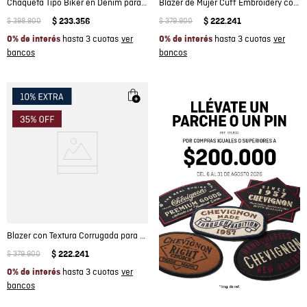
Chaqueta Tipo Biker en Denim para Mujer
Blazer de Mujer Cuff Embroidery con Bordado Flores en Mangas en Mezcla de Lino
$
398
.
900
$
233
.
356
$
379
.
900
$
222
.
241
hasta 3 cuotas
hasta 3 cuotas
0% de interés
0% de interés
Blazer con Textura Corrugada para Mujer
$
379
.
900
$
222
.
241
hasta 3 cuotas
0% de interés