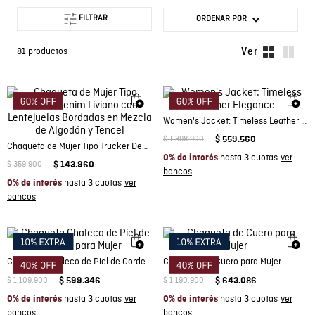
FILTRAR
ORDENAR POR
81
productos
Women's Jacket: Timeless Leather Elegance
$
1
.
398
.
900
$
559
.
560
Chaqueta de Mujer Tipo Trucker Denim Liviano con Lentejuelas Bordadas en Mezcla de Algodón y Tencel
hasta 3 cuotas
0% de interés
$
359
.
900
$
143
.
960
hasta 3 cuotas
0% de interés
Chaqueta Chaleco de Piel de Cordero para Mujer
Chaqueta de Cuero para Mujer
$
1
.
109
.
900
$
599
.
346
$
1
.
190
.
900
$
643
.
086
hasta 3 cuotas
hasta 3 cuotas
0% de interés
0% de interés