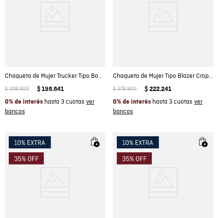
Chaqueta de Mujer Trucker Tipo Bomber Efecto Destroy Lavado Claro en Algodón
Chaqueta de Mujer Tipo Blazer Crop con Piedras en Algodón
$
339
.
900
$
198
.
841
$
379
.
900
$
222
.
241
hasta 3 cuotas
hasta 3 cuotas
0% de interés
0% de interés