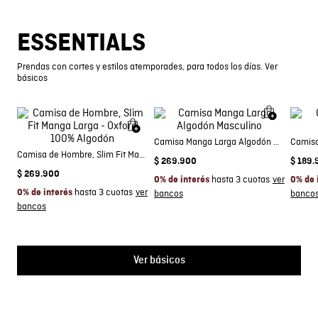
ESSENTIALS
Prendas con cortes y estilos atemporades, para todos los días. Ver
básicos
Camisa Manga Larga Algodón Masculino
Camisa
Camisa de Hombre, Slim Fit Manga Larga - Oxford 100% Algodón
$
269
.
900
$
189
.
$
269
.
900
hasta 3 cuotas
0% de interés
0% de 
hasta 3 cuotas
0% de interés
Ver básicos