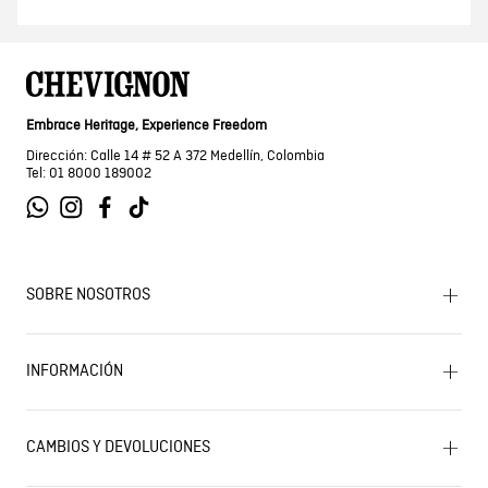
Embrace Heritage, Experience Freedom
Dirección: Calle 14 # 52 A 372 Medellín, Colombia
Tel: 01 8000 189002
SOBRE NOSOTROS
Encuentra tu tienda
INFORMACIÓN
Historia de la marca
Mapa del sitio
Términos y condiciones
Próximos eventos
CAMBIOS Y DEVOLUCIONES
Términos y condiciones de promociones
Outlet
Política de Cookies