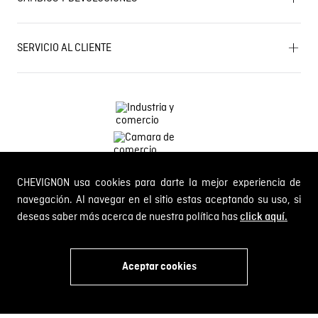
Outlet
Política de Cookies
Gestiona tu cambio o devolución
Política de Cambios y Devoluciones
SERVICIO AL CLIENTE
PQR y Otras solicitudes
Trabaja con nosotros
Estado de mi PQR
Whatsapp
¿Quieres ser distribuidor Chevignon?
Self Service
Línea nacional: 01 8000 189002
CHEVIGNON usa cookies para darte la mejor experiencia de
Comodin S.A.S.
NIT: 800.069.933-6
navegación. Al navegar en el sitio estas aceptando su uso, si
deseas saber más acerca de nuestra política has
click aquí.
© 2024 Chevignon, todos los derechos reservados
Aceptar cookies