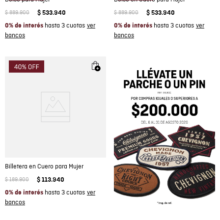
$
889
.
900
$
533
.
940
$
889
.
900
$
533
.
940
hasta 3 cuotas
hasta 3 cuotas
0% de interés
0% de interés
Billetera en Cuero para Mujer
$
189
.
900
$
113
.
940
hasta 3 cuotas
0% de interés