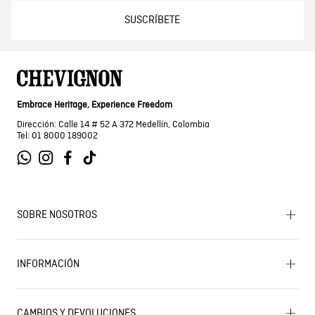
SUSCRÍBETE
Embrace Heritage, Experience Freedom
Dirección: Calle 14 # 52 A 372 Medellín, Colombia
Tel: 01 8000 189002
SOBRE NOSOTROS
Encuentra tu tienda
INFORMACIÓN
Historia de la marca
Mapa del sitio
Términos y condiciones
Próximos eventos
CAMBIOS Y DEVOLUCIONES
Términos y condiciones de promociones