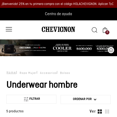
¡Bienvenido! 25% en tu primera compra con el código HOLACHEVIGNON. Aplican TyC
Centro de ayuda
0
Ve
Ropa Mujer
Accesorios
Bolsos
Underwear hombre
FILTRAR
ORDENAR POR
5
productos