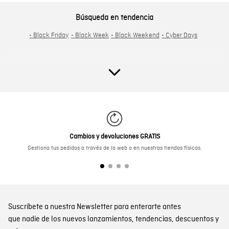
Búsqueda en tendencia
•
Black Friday
•
Black Week
•
Black Weekend
•
Cyber Days
Cambios y devoluciones GRATIS
Gestiona tus pedidos a través de la web o en nuestras tiendas físicas.
Suscríbete a nuestra Newsletter para enterarte antes
que nadie de los nuevos lanzamientos, tendencias, descuentos y