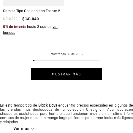
Camisa Tipo Chaleco con Escote V en Denim para Mujer
$
219
.
900
$
131
.
940
hasta 3 cuotas
0% de interés
Mostrando
36 de 2315
MOSTRAR MÁS
En esta temporada de
Black Days
encuentra precios especiales en algunas de
las prendas más destacadas de la colección Chevignon. Aquí aparecen
chaquetas acolchadas para hombre que funcionan muy bien en clima frío y
camisas de mujer en denim manga larga perfectas para armar looks más ligeros
y relajados.