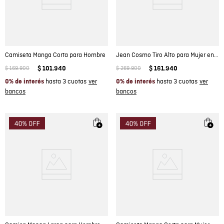
Camiseta Manga Corta para Hombre
Jean Cosmo Tiro Alto para Mujer en Mezcla de Algodón y Poliéster, Velero
$
169
.
900
$
101
.
940
$
269
.
900
$
161
.
940
hasta 3 cuotas
hasta 3 cuotas
0% de interés
0% de interés