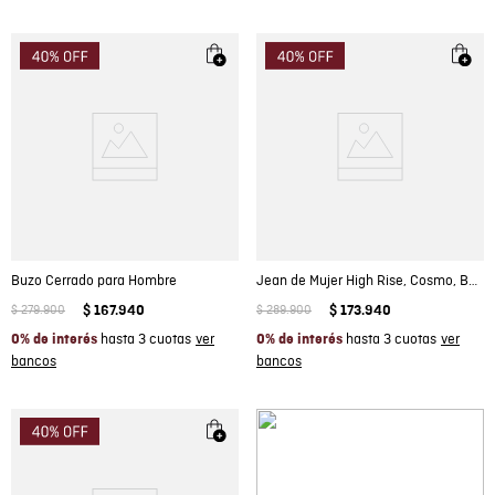
Buzo Cerrado para Hombre
Jean de Mujer High Rise, Cosmo, Bota Skinny - Negro Mate
$
279
.
900
$
167
.
940
$
289
.
900
$
173
.
940
hasta 3 cuotas
hasta 3 cuotas
0% de interés
0% de interés