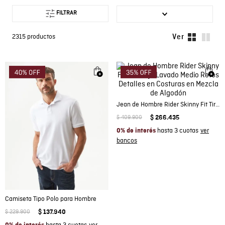
FILTRAR
2315
productos
Jean de Hombre Rider Skinny Fit Tiro Bajo Lavado Medio Rotos Detalles en Costuras en Mezcla de Algodón
$
409
.
900
$
266
.
435
hasta 3 cuotas
0% de interés
Camiseta Tipo Polo para Hombre
$
229
.
900
$
137
.
940