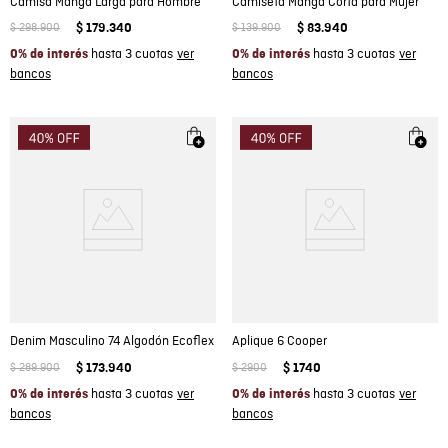
Camisa Manga Larga para Hombre
Camiseta Manga Corta para Mujer
$
298
.
900
$
179
.
340
$
139
.
900
$
83
.
940
hasta 3 cuotas
hasta 3 cuotas
0% de interés
0% de interés
Denim Masculino 74 Algodón Ecoflex
Aplique 6 Cooper
$
289
.
900
$
173
.
940
$
2900
$
1740
hasta 3 cuotas
hasta 3 cuotas
0% de interés
0% de interés