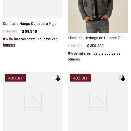
Camiseta Manga Corta para Mujer
$
159
.
900
$
95
.
940
Chaqueta Heritage de Hombre Trucker Silueta Recta Lavado Gris con Cuello en Corduroy en Mezcla de Algodón
hasta 3 cuotas
0% de interés
$
398
.
900
$
259
.
285
hasta 3 cuotas
0% de interés