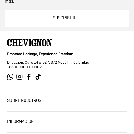
más.
SUSCRÍBETE
Embrace Heritage, Experience Freedom
Dirección: Calle 14 # 52 A 372 Medellín, Colombia
Tel: 01 8000 189002
SOBRE NOSOTROS
Encuentra tu tienda
INFORMACIÓN
Historia de la marca
Mapa del sitio
Términos y condiciones