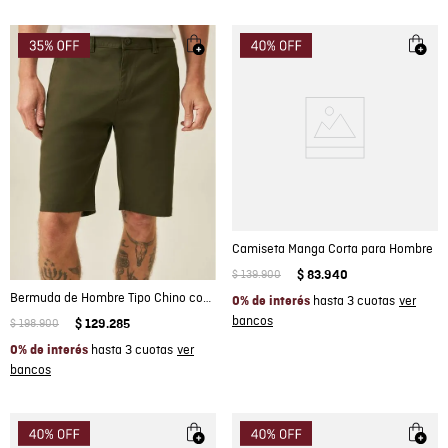
Camiseta Manga Corta para Hombre
$
139
.
900
$
83
.
940
Bermuda de Hombre Tipo Chino con Bolsillos de Ribete en Mezcla de Algodón
hasta 3 cuotas
0% de interés
$
198
.
900
$
129
.
285
hasta 3 cuotas
0% de interés