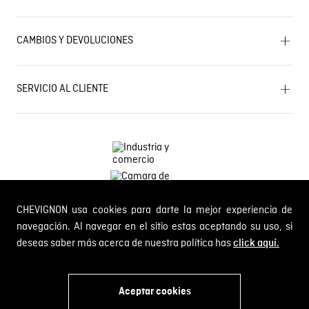
Mapa del sitio
Términos y condiciones
Próximos eventos
CAMBIOS Y DEVOLUCIONES
Términos y condiciones de promociones
Outlet
Política de Cookies
Gestiona tu cambio o devolución
Política de Cambios y Devoluciones
SERVICIO AL CLIENTE
PQR y Otras solicitudes
Trabaja con nosotros
Estado de mi PQR
Whatsapp
¿Quieres ser distribuidor Chevignon?
Self Service
Línea nacional: 01 8000 189002
CHEVIGNON usa cookies para darte la mejor experiencia de
Comodin S.A.S.
NIT: 800.069.933-6
navegación. Al navegar en el sitio estas aceptando su uso, si
deseas saber más acerca de nuestra política has
click aquí.
© 2024 Chevignon, todos los derechos reservados
Aceptar cookies