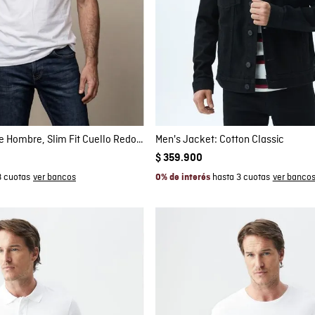
mpra rápida
Compra rápida
GAR AL CARRITO
AGREGAR AL CARRITO
L
L
Camiseta Básica de Hombre, Slim Fit Cuello Redondo - Algodón Pima
Men's Jacket: Cotton Classic
$
359
.
900
3 cuotas
hasta 3 cuotas
0% de interés