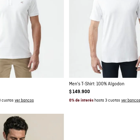
mpra rápida
Compra rápida
GAR AL CARRITO
AGREGAR AL CARRITO
L
L
Men's T-Shirt: 100% Algodon
$
149
.
900
3 cuotas
hasta 3 cuotas
0% de interés