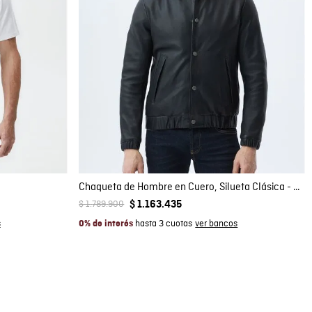
Compra rápida
AGREGAR AL CARRITO
L
Chaqueta de Hombre en Cuero, Silueta Clásica - Piel de Cordero
$
1
.
789
.
900
$
1
.
163
.
435
hasta 3 cuotas
0% de interés