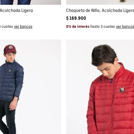
 Acolchada Ligera
Chaqueta de Niño, Acolchada Liger
$
169
.
900
3 cuotas
hasta 3 cuotas
0% de interés
mpra rápida
Compra rápida