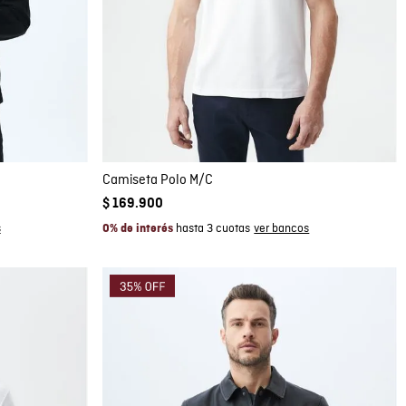
Compra rápida
AGREGAR AL CARRITO
L
Camiseta Polo M/C
$
169
.
900
hasta 3 cuotas
0% de interés