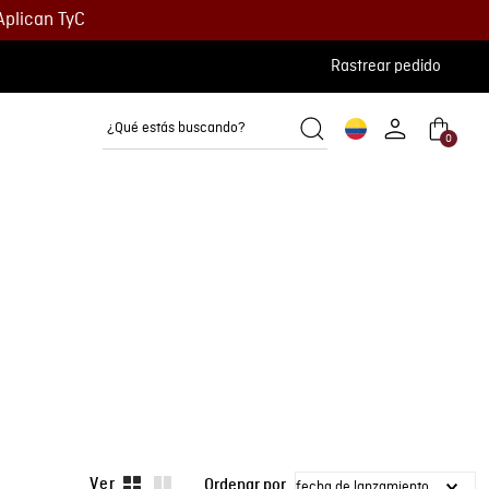
Aplican TyC
Rastrear pedido
¿Qué estás buscando?
Ve
0
Camisetas
Camisas
Polos
fecha de lanzamiento