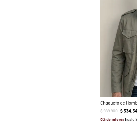
Co
AGRE
$
989
.
900
$
534
.
5
hasta 
0% de interés