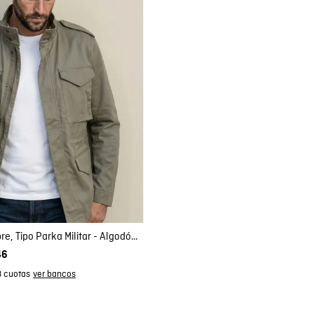
mpra rápida
GAR AL CARRITO
L
Chaqueta de Hombre, Tipo Parka Militar - Algodón + Elastano
46
3 cuotas