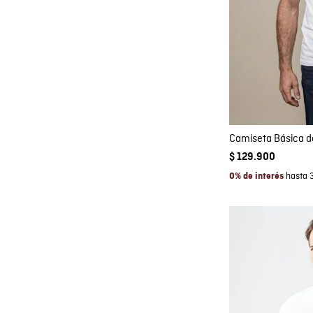
Co
AGRE
$
129
.
900
hasta 
0% de interés