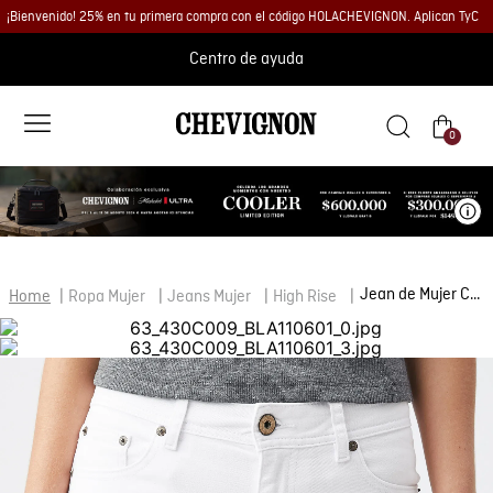
¡Bienvenido! 25% en tu primera compra con el código HOLACHEVIGNON. Aplican TyC
Centro de ayuda
0
Ve
Jean de Mujer Cosmo Pulse, High Rise Bota Skinny - Blanco
Ropa Mujer
Jeans Mujer
High Rise