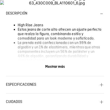
DESCRIPCIÓN
High Rise Jeans
Estos jeans de corte alto ofrecen un ajuste perfecto
que realza la figura, combinando estilo y
comodidad para un look moderno y sofisticado.
La prenda está confeccionada con un 99% de
algodón y un 1% de elastómero, mientras que otros
componentes incluyen un 56% de poliéster y un
44% de algodón, garantizando durabilidad y
suavidad al tacto.
Ideales para ocasiones casuales o salidas
Mostrar más
informales, estos jeans se adaptan a cualquier
estilo, ya sea con una camiseta básica o una blusa
elegante.
El modelo lleva la talla 32.
ESPECIFICACIONES
Algunas pantallas pueden alterar el color real de la
prenda.
OTROS: Lavar por el revés. PLANCHADO: Planchar a una
temperatura máxima de la base de 150 ºC. CUIDADO
CUIDADOS
TEXTIL PROFESIONAL: No limpieza en seco.
BLANQUEADO: No usar blanqueador. SECADO: Secado