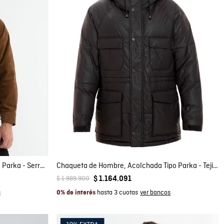
Compra rápida
AGREGAR AL CARRITO
XL
XXL
Chaqueta de Hombre en Cuero, Tipo Parka - Serraje
Chaqueta de Hombre, Acolchada Tipo Parka - Tejido Impermeable
$
1
.
989
.
900
$
1
.
164
.
091
hasta 3 cuotas
0% de interés