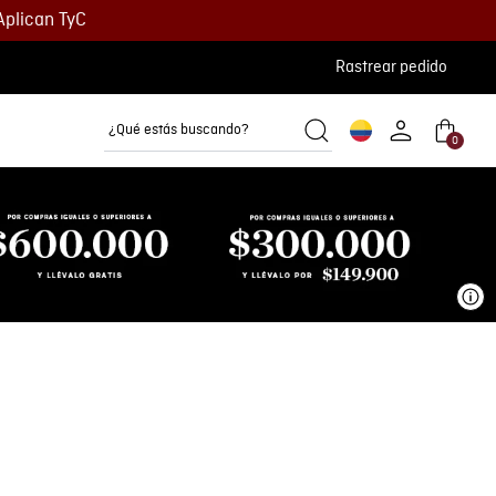
Aplican TyC
Rastrear pedido
¿Qué estás buscando?
0
Camisetas
Camisas
Polos
Ve