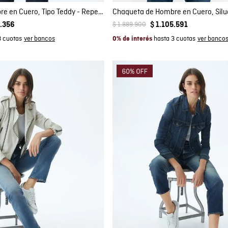
Chaqueta de Hombre en Cuero, Tipo Teddy - Repelente al Agua
$
1
.
889
.
900
.
356
$
1
.
105
.
591
3 cuotas
hasta 3 cuotas
0% de interés
mpra rápida
Compra rápida