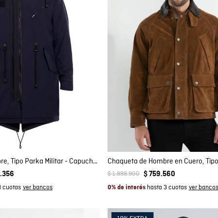
mpra rápida
Compra rápida
GAR AL CARRITO
AGREGAR AL CARRITO
S
XL
XXL
XXL
Chaqueta de Hombre, Tipo Parka Militar - Capucha Removible
$
1
.
898
.
900
.
356
$
759
.
560
3 cuotas
hasta 3 cuotas
0% de interés