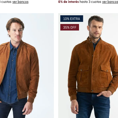
3 cuotas
hasta 3 cuotas
0% de interés
mpra rápida
Compra rápida
GAR AL CARRITO
AGREGAR AL CARRITO
L
XL
XXL
XXL