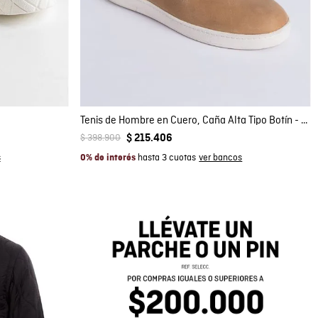
Compra rápida
AGREGAR AL CARRITO
41
42
43
44
Tenis de Hombre en Cuero, Caña Alta Tipo Botín - Combinación de Cueros
$
398
.
900
$
215
.
406
hasta 3 cuotas
0% de interés