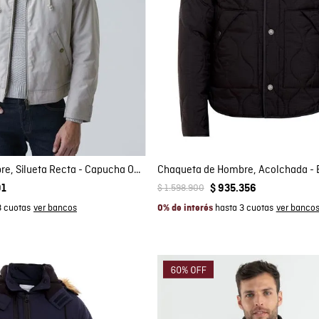
mpra rápida
Compra rápida
GAR AL CARRITO
AGREGAR AL CARRITO
L
XL
XXL
M
XL
XXL
Chaqueta de Hombre, Silueta Recta - Capucha Oculta en Cuello
$
1
.
598
.
900
91
$
935
.
356
3 cuotas
hasta 3 cuotas
0% de interés