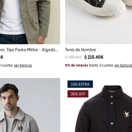
mpra rápida
Compra rápida
GAR AL CARRITO
AGREGAR AL CARRITO
M
L
XL
XXL
39
40
41
Chaqueta de Hombre, Tipo Parka Militar - Algodón + Elastano
Tenis de Hombre
$
398
.
900
46
$
215
.
406
3 cuotas
hasta 3 cuotas
0% de interés