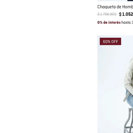
$
1
.
798
.
900
$
1
.
052
hasta 
0% de interés
Co