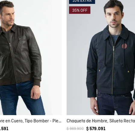
mpra rápida
Compra rápida
GAR AL CARRITO
AGREGAR AL CARRITO
XL
XXL
XL
XXL
Chaqueta de Hombre en Cuero, Tipo Bomber - Piel Vacuno
$
989
.
900
.
591
$
579
.
091