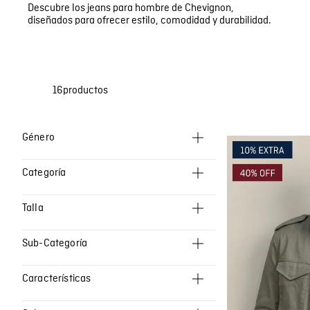
Bermudas
Faldas y Shorts
Descubre los jeans para hombre de Chevignon,
Swimwear
diseñados para ofrecer estilo, comodidad y durabilidad.
16
productos
Ropa Hombre
Categoría
Ropa Mujer
Chaquetas
Talla
Zapatos
5
Jeans Mujer
Sub-Categoría
6
Super High Rise
39
Características
Boyfit
40
Cuero