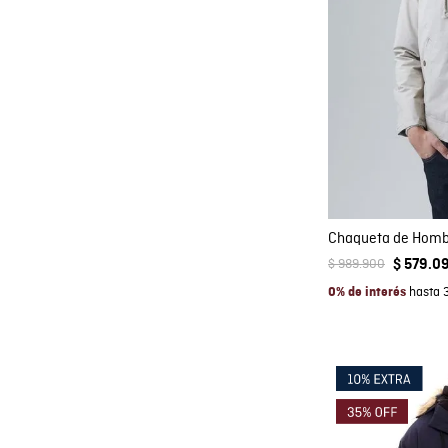
Co
AGRE
$
989
.
900
$
579
.
0
hasta 
0% de interés