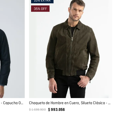
Compra rápida
AGREGAR AL CARRITO
XL
XXL
Chaqueta de Hombre, Silueta Recta - Capucha Oculta en Cuello
Chaqueta de Hombre en Cuero, Silueta Clásica - Piel de Cordero y Nubuck
$
1
.
698
.
900
$
993
.
856