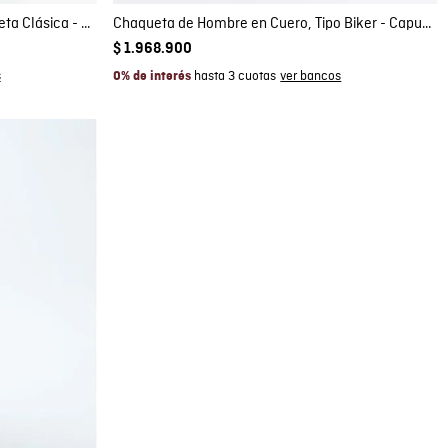
Chaqueta de Hombre en Cuero, Silueta Clásica - Acabado Repelente al Agua
Chaqueta de Hombre en Cuero, Tipo Biker - Capucha Removible
$
1
.
968
.
900
hasta 3 cuotas
0% de interés