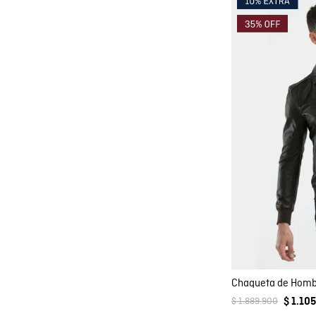
Co
AGRE
$
1
.
889
.
900
$
1
.
105