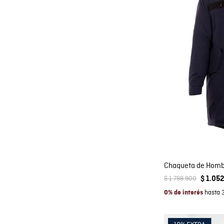
Co
AGRE
$
1
.
798
.
900
$
1
.
052
hasta 
0% de interés