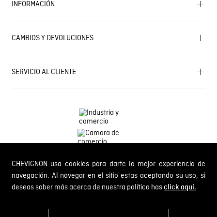
INFORMACIÓN
Historia de la marca
Mapa del sitio
Términos y condiciones
Próximos eventos
CAMBIOS Y DEVOLUCIONES
Términos y condiciones de promociones
Outlet
Política de Cookies
Gestiona tu cambio o devolución
Política de Cambios y Devoluciones
SERVICIO AL CLIENTE
PQR y Otras solicitudes
Trabaja con nosotros
Estado de mi PQR
Whatsapp
¿Quieres ser distribuidor Chevignon?
Self Service
Línea nacional: 01 8000 189002
CHEVIGNON usa cookies para darte la mejor experiencia de
Comodin S.A.S.
NIT: 800.069.933-6
navegación. Al navegar en el sitio estas aceptando su uso, si
deseas saber más acerca de nuestra política has
click aquí.
© 2024 Chevignon, todos los derechos reservados