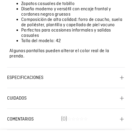
Zapatos casuales de tobillo
Diseño moderno y versátil con encaje frontal y
cordones negros gruesos
Composición de alta calidad: forro de caucho, suela
de poliéster, plantilla y capellada de piel vacuno
Perfectos para ocasiones informales y salidas
casuales
Talla del modelo: 42
Algunas pantallas pueden alterar el color real de la
prenda.
ESPECIFICACIONES
SECADO: No secar en máquina. LAVADO: No lavar.
PLANCHADO: No planchar. BLANQUEADO: No usar
CUIDADOS
blanqueador. CUIDADO TEXTIL PROFESIONAL: Limpieza
Lavado SIC
en seco profesional con tetracloroetileno y todos los
solventes establecidos para el símbolo F. Proceso
moderado. CUIDADO TEXTIL PROFESIONAL: Limpieza en
(
0
)
COMENTARIOS
☆
☆
☆
☆
☆
húmedo profesional . Proceso moderado.
Cargando el resumen…