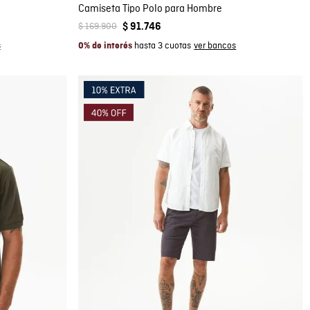
Camiseta Tipo Polo para Hombre
$
169
.
900
$
91
.
746
hasta 3 cuotas
0% de interés
Compra rápida
AGREGAR AL CARRITO