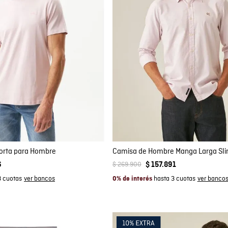
mpra rápida
Compra rápida
GAR AL CARRITO
AGREGAR AL CARRITO
M
L
XL
XXL
S
M
L
XXL
orta para Hombre
$
269
.
900
6
$
157
.
891
3 cuotas
hasta 3 cuotas
0% de interés