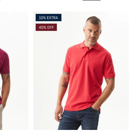
Compra rápida
AGREGAR AL CARRITO
XS
S
M
L
XL