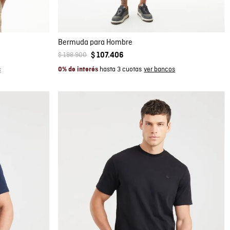
28
30
32
34
36
38
40
Bermuda para Hombre
$
198
.
900
$
107
.
406
hasta 3 cuotas
0% de interés