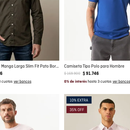
mpra rápida
Compra rápida
GAR AL CARRITO
AGREGAR AL CARRITO
S
M
L
XXL
Camisa de Hombre Manga Larga Slim Fit Pato Bordado Tela Oxford en Algodón
Camiseta Tipo Polo para Hombre
$
169
.
900
46
$
91
.
746
3 cuotas
hasta 3 cuotas
0% de interés