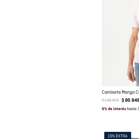
Co
AGRE
XS
S
Camiseta Manga C
$
149
.
900
$
80
.
94
hasta 
0% de interés