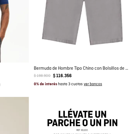
Compra rápida
AGREGAR AL CARRITO
28
30
32
34
Bermuda de Hombre Tipo Chino con Bolsillos de Ribete en Mezcla de Algodón
$
198
.
900
$
116
.
356
hasta 3 cuotas
0% de interés