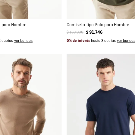
XS
S
M
L
XL
XS
S
M
L
XL
o para Hombre
Camiseta Tipo Polo para Hombre
$
169
.
900
$
91
.
746
3 cuotas
hasta 3 cuotas
0% de interés