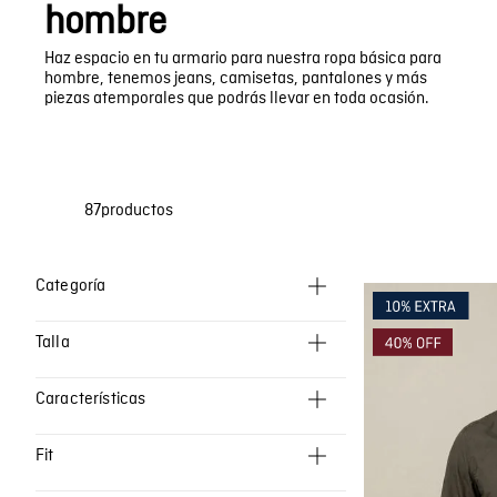
Bermudas
Faldas y Shorts
hombre
Swimwear
Haz espacio en tu armario para nuestra ropa básica para
hombre, tenemos jeans, camisetas, pantalones y más
piezas atemporales que podrás llevar en toda ocasión.
87
productos
Categoría
Camisetas
Talla
Polos
28
Camisas
Características
30
Pantalones
Fondo entero
32
Fit
Buzos
Tejidos
34
Slim