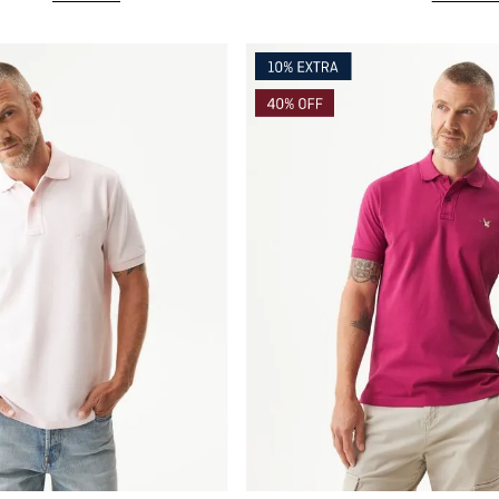
mpra rápida
Compra rápida
GAR AL CARRITO
AGREGAR AL CARRITO
XS
S
M
L
XL
XXL
XS
S
M
L
XXL