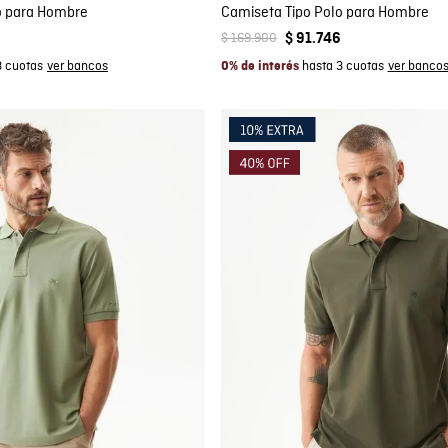
o para Hombre
Camiseta Tipo Polo para Hombre
$
169
.
900
$
91
.
746
3 cuotas
hasta 3 cuotas
0% de interés
mpra rápida
Compra rápida
GAR AL CARRITO
AGREGAR AL CARRITO