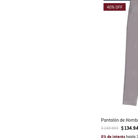
Co
AGRE
$
249
.
900
$
134
.
9
hasta 
0% de interés