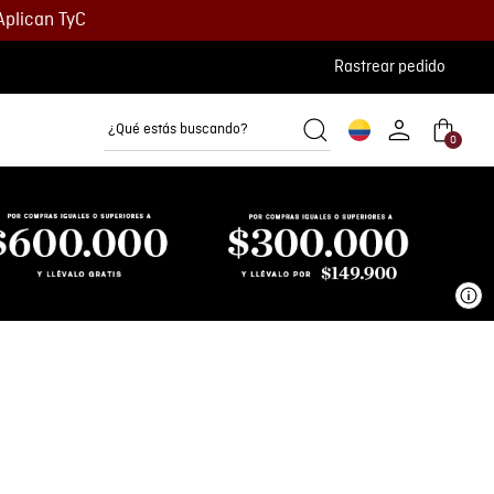
Aplican TyC
Rastrear pedido
¿Qué estás buscando?
0
Camisetas
Camisas
Polos
Ve