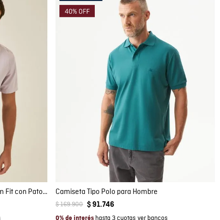
Compra rápida
AGREGAR AL CARRITO
XS
S
M
L
XL
XXL
Camisa de Hombre Manga Corta Slim Fit con Pato Bordado Tono a Tono en Algodón Twill
Camiseta Tipo Polo para Hombre
$
169
.
900
$
91
.
746
hasta 3 cuotas
0% de interés