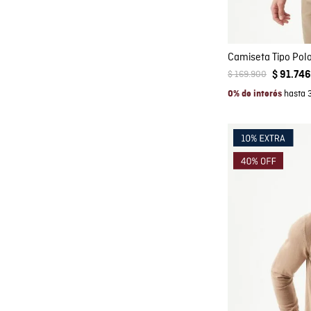
Camiseta Tipo Pol
$
169
.
900
$
91
.
746
hasta 
0% de interés