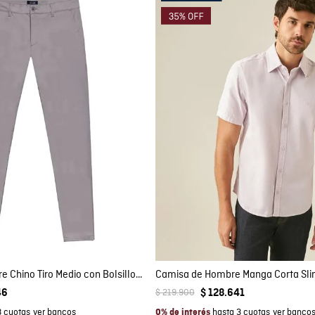
mpra rápida
Compra rápida
GAR AL CARRITO
AGREGAR AL CARRITO
32
34
36
S
M
L
XL
XXL
Pantalón de Hombre Chino Tiro Medio con Bolsillos Diagonales en Mezcla de Algodón
$
219
.
900
46
$
128
.
641
3 cuotas
hasta 3 cuotas
0% de interés