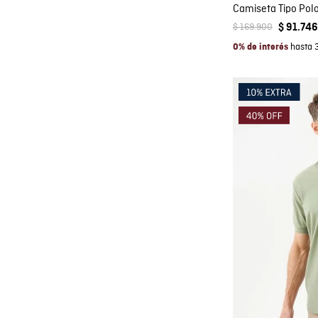
Camiseta Tipo Pol
$
169
.
900
$
91
.
746
hasta 
0% de interés
Co
AGRE