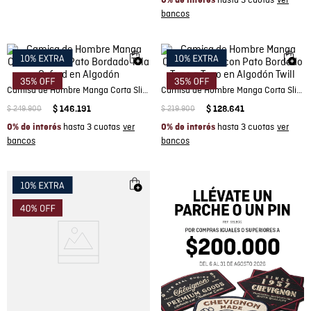
hasta 3 cuotas
0% de interés
Camisa de Hombre Manga Corta Slim Fit Pato Bordado Tela Oxford en Algodón
Camisa de Hombre Manga Corta Slim Fit con Pato Bordado Tono a Tono en Algodón Twill
$
249
.
900
$
146
.
191
$
219
.
900
$
128
.
641
hasta 3 cuotas
hasta 3 cuotas
0% de interés
0% de interés