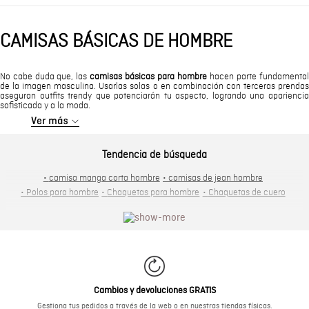
CAMISAS BÁSICAS DE HOMBRE
No cabe duda que, las
camisas básicas para hombre
hacen parte fundamental
de la imagen masculina. Usarlas solas o en combinación con terceras prendas
aseguran outfits trendy que potenciarán tu aspecto, logrando una apariencia
sofisticada y a la moda.
Tendencia de búsqueda
•
camisa manga corta hombre
•
camisas de jean hombre
•
Polos para hombre
•
Chaquetas para hombre
•
Chaquetas de cuero
Cambios y devoluciones GRATIS
Gestiona tus pedidos a través de la web o en nuestras tiendas físicas.