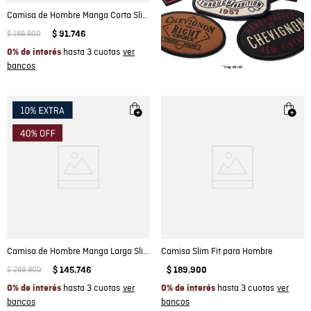
Camisa de Hombre Manga Corta Slim Fit Cuello Spread con Paletas en Popelina en Mezcla de Algodón
$
169
.
900
$
91
.
746
hasta 3 cuotas
0% de interés
Camisa de Hombre Manga Larga Slim Fit Pato Bordado Tela Oxford en Algodón
Camisa Slim Fit para Hombre
$
269
.
900
$
145
.
746
$
189
.
900
hasta 3 cuotas
hasta 3 cuotas
0% de interés
0% de interés