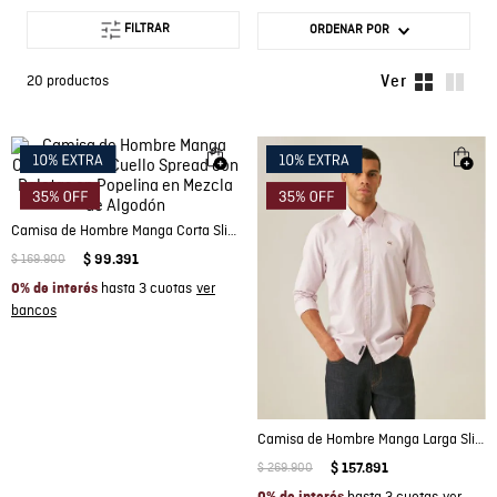
FILTRAR
ORDENAR POR
20
productos
Camisa de Hombre Manga Corta Slim Fit Cuello Spread con Paletas en Popelina en Mezcla de Algodón
$
169
.
900
$
99
.
391
hasta 3 cuotas
0% de interés
Camisa de Hombre Manga Larga Slim Fit Pato Bordado Tela Oxford en Algodón
$
269
.
900
$
157
.
891