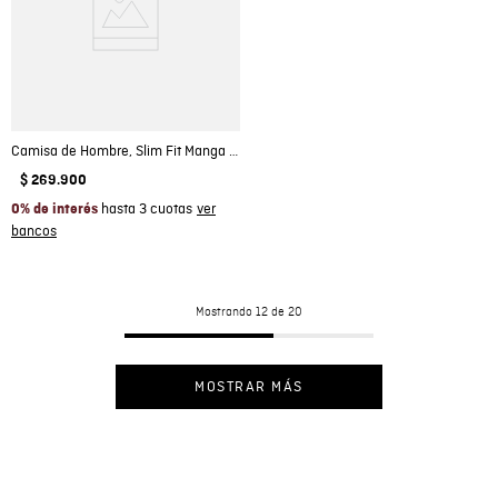
Camisa de Hombre, Slim Fit Manga Larga - Oxford 100% Algodón
$
269
.
900
hasta 3 cuotas
0% de interés
Mostrando
12 de 20
MOSTRAR MÁS