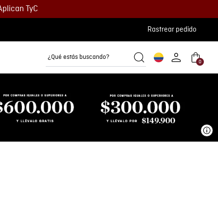
Aplican TyC
Rastrear pedido
¿Qué estás buscando?
0
Camisetas
Camisas
Polos
Ve