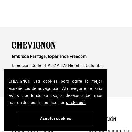
Embrace Heritage, Experience Freedom
Dirección: Calle 14 # 52 A 372 Medellín, Colombia
Tel: 6046041557
CHEVIGNON usa cookies para darte la mejor
experiencia de navegación. Al navegar en el sitio
estas aceptando su uso, si deseas saber más
acerca de nuestra política has
click aquí.
Aceptar cookies
SOBRE NOSOTROS
INFORMACIÓN
Encuentra tu tienda
Términos y condicio