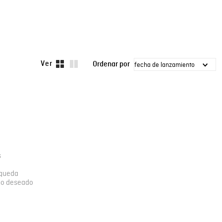
fecha de lanzamiento
s
squeda
no deseado