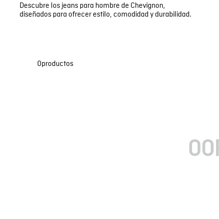
Bermudas
Faldas y Shorts
Descubre los jeans para hombre de Chevignon,
Swimwear
diseñados para ofrecer estilo, comodidad y durabilidad.
0
productos
OO