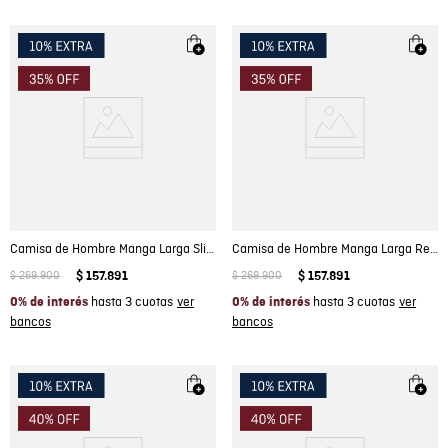
Camisa de Hombre Manga Larga Slim Fit Pato Bordado Tela Oxford en Algodón
Camisa de Hombre Manga Larga Regular Fit Bolsillos de Parche Diagonal Marcada Twill en Algodón
$
269
.
900
$
157
.
891
$
269
.
900
$
157
.
891
hasta 3 cuotas
hasta 3 cuotas
0% de interés
0% de interés