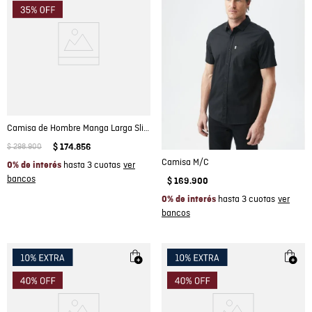
Camisa de Hombre Manga Larga Slim Fit Jeanswear Lavado Especial en Algodón
$
298
.
900
$
174
.
856
Camisa M/C
hasta 3 cuotas
0% de interés
$
169
.
900
hasta 3 cuotas
0% de interés