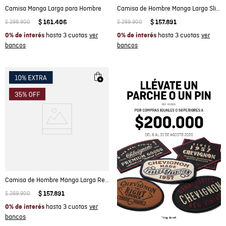
Camisa Manga Larga para Hombre
Camisa de Hombre Manga Larga Slim Fit de Cuadros Cuello Button Down Varsity Smart en Algodón
$
298
.
900
$
161
.
406
$
269
.
900
$
157
.
891
hasta 3 cuotas
hasta 3 cuotas
0% de interés
0% de interés
Camisa de Hombre Manga Larga Regular Fit de Cuadros Cuello Spread Varsity Smart en Algodón
$
269
.
900
$
157
.
891
hasta 3 cuotas
0% de interés