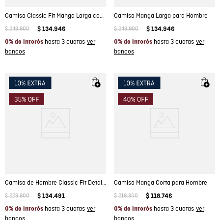
Camisa Classic Fit Manga Larga con Estampado Mini Print para Hombre
Camisa Manga Larga para Hombre
$
249
.
900
$
134
.
946
$
249
.
900
$
134
.
946
hasta 3 cuotas
hasta 3 cuotas
0% de interés
0% de interés
Camisa de Hombre Classic Fit Detalles Internos Tela con Efecto Header en Algodón
Camisa Manga Corta para Hombre
$
229
.
900
$
134
.
491
$
219
.
900
$
118
.
746
hasta 3 cuotas
hasta 3 cuotas
0% de interés
0% de interés