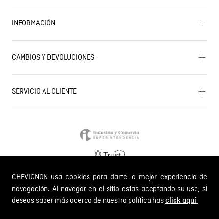
Encuentra tu tienda
INFORMACIÓN
Historia de la marca
Mapa del sitio
Términos y condiciones
Próximos eventos
CAMBIOS Y DEVOLUCIONES
Términos y condiciones de promociones
Outlet
Política de Cookies
Gestiona tu cambio o devolución
Política de Cambios y Devoluciones
SERVICIO AL CLIENTE
PQR y Otras solicitudes
Trabaja con nosotros
Estado de mi PQR
Whatsapp
¿Quieres ser distribuidor Chevignon?
Self Service
Línea nacional: 01 8000 189002
CHEVIGNON usa cookies para darte la mejor experiencia de
Comodin S.A.S.
NIT: 800.069.933-6
navegación. Al navegar en el sitio estas aceptando su uso, si
deseas saber más acerca de nuestra política has
click aquí.
© 2024 Chevignon, todos los derechos reservados