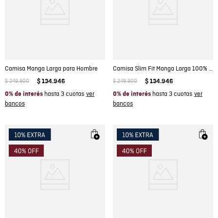
Camisa Manga Larga para Hombre
Camisa Slim Fit Manga Larga 100% Algodón con Textura Espina de Pescado para Hombre
$
249
.
900
$
134
.
946
$
249
.
900
$
134
.
946
hasta 3 cuotas
hasta 3 cuotas
0% de interés
0% de interés