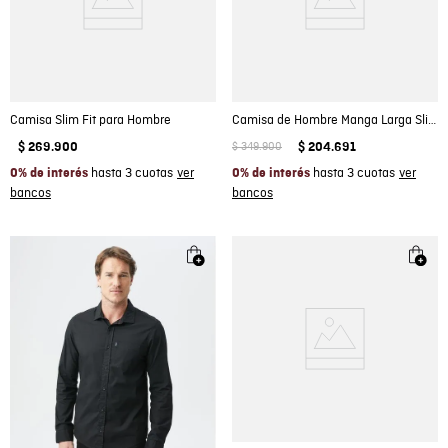
Camisa Slim Fit para Hombre
Camisa de Hombre Manga Larga Slim Fit Miniprint Cuadros Preteñidos en Mezcla de Algodón y Coolmax
$
269
.
900
$
349
.
900
$
204
.
691
hasta 3 cuotas
hasta 3 cuotas
0% de interés
0% de interés