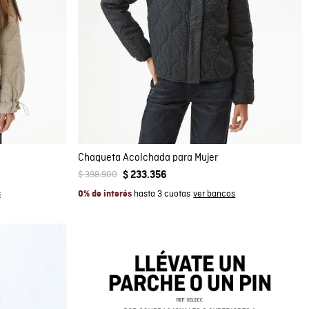
Compra rápida
AGREGAR AL CARRITO
XS
S
Chaqueta Acolchada para Mujer
$
398
.
900
$
233
.
356
hasta 3 cuotas
0% de interés