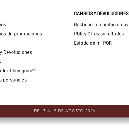
CAMBIOS Y DEVOLUCIONES
nes
Gestiona tu cambio o dev
ones de promociones
PQR y Otras solicitudes
Estado de mi PQR
 y Devoluciones
s
uidor Chevignon?
s personales
Comodin S.A.S.
NIT: 800.069.933-6