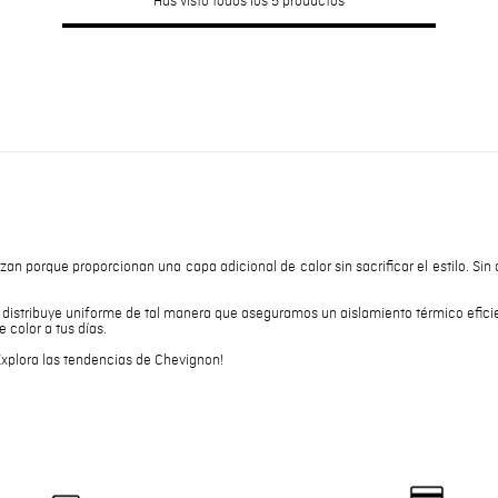
Has visto todos los
5
productos
zan porque proporcionan una capa adicional de calor sin sacrificar el estilo. Sin
distribuye uniforme de tal manera que aseguramos un aislamiento térmico eficient
 color a tus días.
 ¡Explora las tendencias de Chevignon!