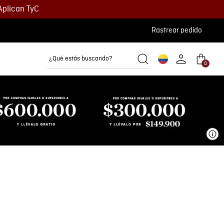
Aplican TyC
Rastrear pedido
¿Qué estás buscando?
0
Camisetas
Camisas
Polos
Ve