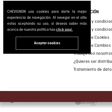
CHEVIGNON usa cookies para darte la mejor
SOBRE NOSOTROS
INFORMACIÓN
experiencia de navegación. Al navegar en el sitio
Encuentra tu tienda
Términos y condicio
estas aceptando su uso, si deseas saber más
Historia de la marca
Términos y condici
acerca de nuestra política has
click aquí.
Mapa del sitio
Política de Cookies
Aceptar cookies
Política de Cambios
Trabaja con nosotro
¿Quieres ser distrib
Tratamiento de dato