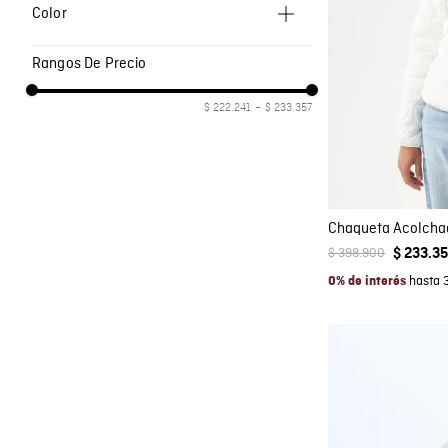
M
Color
L
Crudo
Rangos De Precio
XL
Negro
Co
$ 222.241
–
$ 233.357
Rosa
AGRE
X
Chaqueta Acolchad
$
398
.
900
$
233
.
3
hasta 
0% de interés