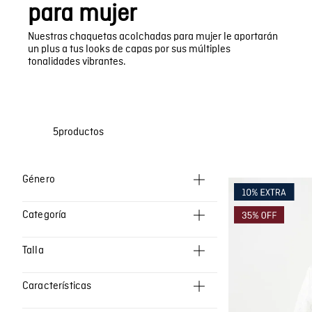
Bermudas
Faldas y Shorts
para mujer
Swimwear
Nuestras chaquetas acolchadas para mujer le aportarán
un plus a tus looks de capas por sus múltiples
tonalidades vibrantes.
5
productos
Ropa Mujer
Categoría
Chaquetas
Talla
XS
Características
S
ACOLCHADA