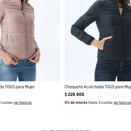
mpra rápida
Compra rápida
GAR AL CARRITO
AGREGAR AL CARRITO
XS
L
XL
XS
a TOGS para Mujer
Chaqueta Acolchada TOGS para Muj
$
229
.
900
3 cuotas
hasta 3 cuotas
0% de interés