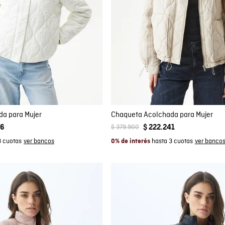
mpra rápida
Compra rápida
GAR AL CARRITO
AGREGAR AL CARRITO
S
S
M
L
S
M
L
a para Mujer
Chaqueta Acolchada para Mujer
$
379
.
900
56
$
222
.
241
3 cuotas
hasta 3 cuotas
0% de interés