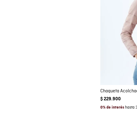
Co
AGRE
Chaqueta Acolchad
$
229
.
900
hasta 
0% de interés