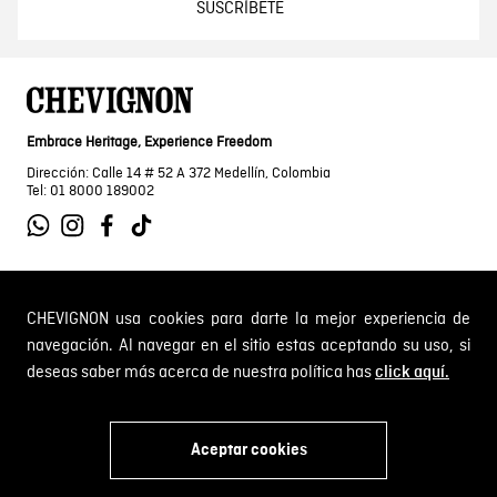
SUSCRÍBETE
Embrace Heritage, Experience Freedom
Dirección: Calle 14 # 52 A 372 Medellín, Colombia
Tel: 01 8000 189002
SOBRE NOSOTROS
CHEVIGNON usa cookies para darte la mejor experiencia de
navegación. Al navegar en el sitio estas aceptando su uso, si
Encuentra tu tienda
deseas saber más acerca de nuestra política has
click aquí.
INFORMACIÓN
Historia de la marca
Mapa del sitio
Términos y condiciones
Aceptar cookies
Próximos eventos
CAMBIOS Y DEVOLUCIONES
Términos y condiciones de promociones
x