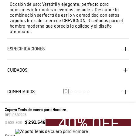
Ocasión de uso: Versátil y elegante, perfecto para
ocasiones informales o eventos casuales. Descubre la
combinación perfecta de estilo y comodidad con estos
zapatos tenis de cuero de CHEVIGNON. Diseñados para el
hombre moderno que aprecia la calidad y el diseño
atemporal.
ESPECIFICACIONES
BLANQUEADO: No usar blanqueador. CUIDADO TEXTIL
PROFESIONAL: Limpieza en húmedo profesional .
CUIDADOS
Proceso moderado. PLANCHADO: No planchar. LAVADO:
Lavado SIC
No lavar. CUIDADO TEXTIL PROFESIONAL: Limpieza en
seco profesional con tetracloroetileno y todos los
solventes establecidos para el símbolo F. Proceso
(
0
)
COMENTARIOS
☆
☆
☆
☆
☆
moderado. SECADO: No secar en máquina.
Cargando el resumen…
Capellada: 100% Piel Vacuno Forro: 100% Textil
Composición
Zapato Tenis de cuero para Hombre
Plantilla: 100% Textil Suela: 100% Sintetico
Por favor, inicia sesión para escribir un comentario.
REF:
062G006
$
539
.
900
$
291
.
546
Color
Negro
Más reciente
Todos