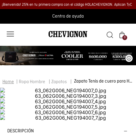
¡Bienvenido! 25% en tu primera compra con el código HOLACHEVIGNON. Aplican TyC
Centro de ayuda
0
Ve
Zapato Tenis de cuero para Hombre
Ropa Hombre
Zapatos
DESCRIPCIÓN