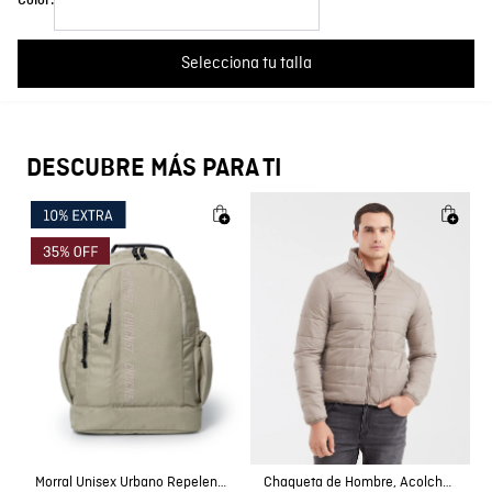
Color:
País de Fabricación
HECHO EN PORTUGAL
Cargando comentarios…
Selecciona tu talla
Fabricante / importador
JOHN URIBE E HIJOS S.A.
Registro SIC
811018676
DESCUBRE MÁS PARA TI
Morral Unisex Urbano Repelente al Agua en Poliéster
Chaqueta de Hombre, Acolchada - TOGS