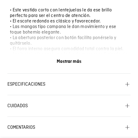
• Este vestido corto con lentejuelas le da ese brillo
perfecto para ser el centro de atención.
• El escote redondo es clásico y favorecedor.
• Las mangas tipo campana le dan movimiento y ese
toque bohemio elegante.
• La abertura posterior con botón facilita ponérselo y
quitárselo.
• El forro interno asegura comodidad total contra la piel.
• Las lentejuelas capturan la luz de manera sofisticada sin
ser demasiado llamativo.
Mostrar más
• Es esa pieza especial que transforma cualquier ocasión
en algo memorable.
• Perfecto para fiestas, celebraciones, salidas nocturnas,
eventos especiales, cenas elegantes o cuando quiere
ESPECIFICACIONES
brillar y destacar con clase.
CUIDADO TEXTIL PROFESIONAL: No limpieza en seco.
LAVADO: Lavar a mano. Temperatura máxima 40 ºC.
CUIDADOS
OTROS: No retorcer ni exprimir. OTROS: No remojar.
Lavado SIC
PLANCHADO: No planchar. SECADO: No secar en
máquina. OTROS: Lavar separadamente. SECADO:
Secado extendido por escurrimiento a la sombra.
COMENTARIOS
BLANQUEADO: No usar blanqueador.
Cargando el resumen…