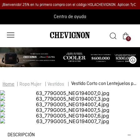
¡Bienvenido! 25% en tu primera compra con el código HOLACHEVIGNON. Aplican TyC
Centro de ayuda
0
Ve
Vestido Corto con Lentejuelas para Mujer
Ropa Mujer
Vestidos
DESCRIPCIÓN