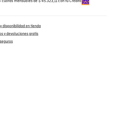
 cuotas mensuales de $ 45.323,11 con tu Crédito
y disponibilidad en tienda
s y devoluciones gratis
seguros