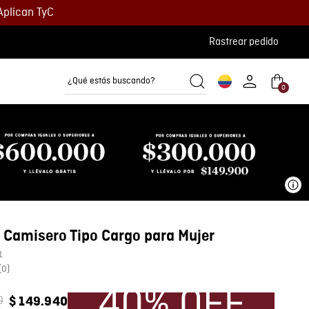
Aplican TyC
Rastrear pedido
¿Qué estás buscando?
0
Camisetas
Camisas
Polos
Ve
 Camisero Tipo Cargo para Mujer
1
(
0
)
0
$
149
.
940