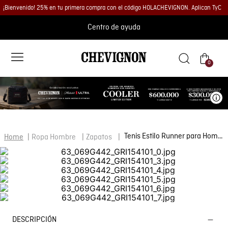
¡Bienvenido! 25% en tu primera compra con el código HOLACHEVIGNON. Aplican TyC
Centro de ayuda
0
Ve
Tenis Estilo Runner para Hombre
Ropa Hombre
Zapatos
DESCRIPCIÓN