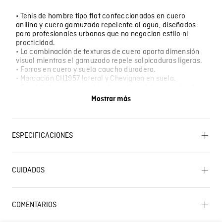
• Tenis de hombre tipo flat confeccionados en cuero
anilina y cuero gamuzado repelente al agua, diseñados
para profesionales urbanos que no negocian estilo ni
practicidad.
• La combinación de texturas de cuero aporta dimensión
visual mientras el gamuzado repele salpicaduras ligeras.
• Forros en cuero y suela caucho duradera.
• Marcación CH1957 lateral y Chevignon en suela.
• Combínalos con pantalón de vestir carbón y camisa de
lino, o con chinos azul marino y suéter cuello tortuga.
Mostrar más
• Perfectos para entornos corporativos modernos, ideales
para ciudades con clima variable, esenciales para looks
smart-casual sofisticados.
ESPECIFICACIONES
LAVADO: No lavar. BLANQUEADO: No usar blanqueador.
PLANCHADO: No planchar. SECADO: No secar en
CUIDADOS
máquina. CUIDADO TEXTIL PROFESIONAL: Limpieza en
Lavado SIC
húmedo profesional . Proceso moderado. CUIDADO
TEXTIL PROFESIONAL: Limpieza en seco profesional
con tetracloroetileno y todos los solventes
COMENTARIOS
establecidos para el símbolo F. Proceso moderado.
Cargando el resumen…