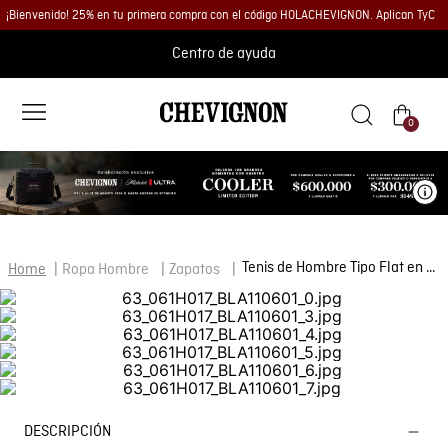
¡Bienvenido! 25% en tu primera compra con el código HOLACHEVIGNON. Aplican TyC
Centro de ayuda
0
Ve
Tenis de Hombre Tipo Flat en Cuero Anilina y Gamuzado Repelente al Agua
Ropa Hombre
Zapatos
DESCRIPCIÓN