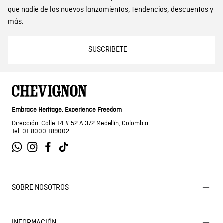
que nadie de los nuevos lanzamientos, tendencias, descuentos y
más.
SUSCRÍBETE
Embrace Heritage, Experience Freedom
Dirección: Calle 14 # 52 A 372 Medellín, Colombia
Tel: 01 8000 189002
SOBRE NOSOTROS
Encuentra tu tienda
INFORMACIÓN
Historia de la marca