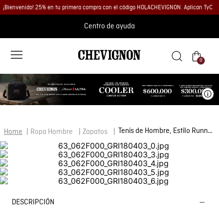
¡Bienvenido! 25% en tu primera compra con el código HOLACHEVIGNON. Aplican TyC
Centro de ayuda
0
Ve
Tenis de Hombre, Estilo Runner - Cuero Gamuzado y Material Textil
Ropa Hombre
Zapatos
DESCRIPCIÓN