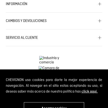
INFORMACIÓN
Historia de la marca
Mapa del sitio
Términos y condiciones
Próximos eventos
CAMBIOS Y DEVOLUCIONES
Términos y condiciones de promociones
Outlet
Política de Cookies
Gestiona tu cambio o devolución
Política de Cambios y Devoluciones
SERVICIO AL CLIENTE
PQR y Otras solicitudes
Trabaja con nosotros
Estado de mi PQR
Whatsapp
¿Quieres ser distribuidor Chevignon?
Self Service
Línea nacional: 01 8000 189002
CHEVIGNON usa cookies para darte la mejor experiencia de
Comodin S.A.S.
NIT: 800.069.933-6
navegación. Al navegar en el sitio estas aceptando su uso, si
deseas saber más acerca de nuestra política has
click aquí.
© 2024 Chevignon, todos los derechos reservados