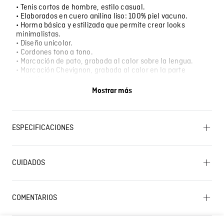
• Tenis cortos de hombre, estilo casual.
• Elaborados en cuero anilina liso: 100% piel vacuno.
• Horma básica y estilizada que permite crear looks
minimalistas.
• Diseño unicolor.
• Cordones tono a tono.
• Marcación de pato, grabada al calor sobre la lengua.
• Marcación Chevignon, grabada al calor en la parte
posterior.
• Suela de goma, cocida.
Mostrar más
• Alto de la suela: 3 cm.
• Forrados totalmente en cuero natural.
ESPECIFICACIONES
CUIDADO TEXTIL PROFESIONAL: Limpieza en húmedo
profesional . Proceso moderado. CUIDADO TEXTIL
CUIDADOS
PROFESIONAL: Limpieza en seco profesional con
Lavado SIC
tetracloroetileno y todos los solventes establecidos
para el símbolo F. Proceso moderado. BLANQUEADO:
No usar blanqueador. SECADO: No secar en máquina.
COMENTARIOS
PLANCHADO: No planchar. LAVADO: No lavar.
Cargando el resumen…
Características
Smart