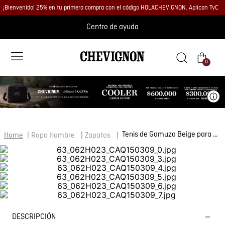
¡Bienvenido! 25% en tu primera compra con el código HOLACHEVIGNON. Aplican TyC
Centro de ayuda
0
Ve
Tenis de Gamuza Beige para Hombre
Ropa Hombre
Zapatos
DESCRIPCIÓN