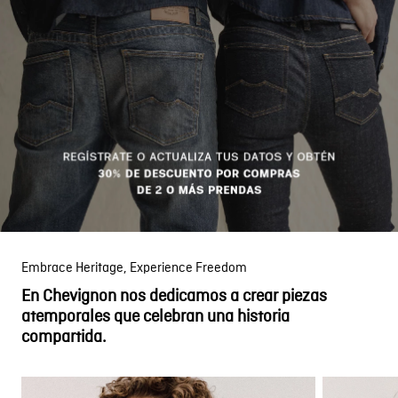
de servicios de crédito; consultar hábitos de
consumo y aficiones para ofertas, promociones,
servicios, entre otros; contactarlo para realizar
estudios de mercado y encuestas de satisfacción;
gestionar tramites (solicitudes, quejas y reclamos);
compartir con empresas aliadas, asociados,
sucursales, franquicias, filiales y subsidiarias para la
oferta de servicios, en los términos de la política de
tratamiento y protección de datos personales, en
donde se establecen los principios para el manejo
de mis datos personales, la cual podré consultar en
la página web
www.chevignon.com.co
Embrace Heritage, Experience Freedom
En Chevignon nos dedicamos a crear piezas
atemporales que celebran una historia
compartida.