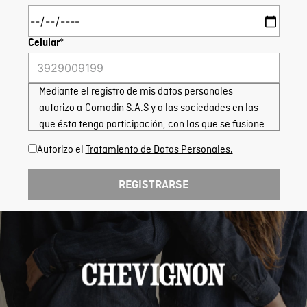
Celular*
Mediante el registro de mis datos personales
autorizo a Comodin S.A.S y a las sociedades en las
que ésta tenga participación, con las que se fusione
o integre; para la recolección, almacenamiento y
Autorizo el
Tratamiento de Datos Personales.
uso de los mismos con la finalidad de contactarme
por los canales de comunicación, a través de correo
REGISTRARSE
electrónico, llamadas telefónicas, envío de SMS,
WhatsApp, herramientas de mensajería instantánea,
o cualquier canal de comunicación conocido o por
conocerse, siempre que sea autorizado por el Titular
para ofrecer servicios y campañas comerciales;
ofertar servicios de valor agregado; participar en
programas de beneficios y fidelización; consultar en
centrales de información para fines comerciales y