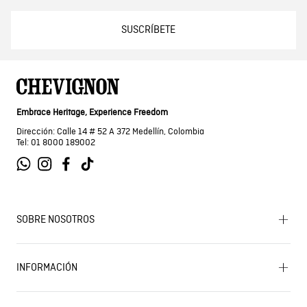
SUSCRÍBETE
Embrace Heritage, Experience Freedom
Dirección: Calle 14 # 52 A 372 Medellín, Colombia
Tel: 01 8000 189002
SOBRE NOSOTROS
Encuentra tu tienda
INFORMACIÓN
Historia de la marca
Mapa del sitio
Términos y condiciones