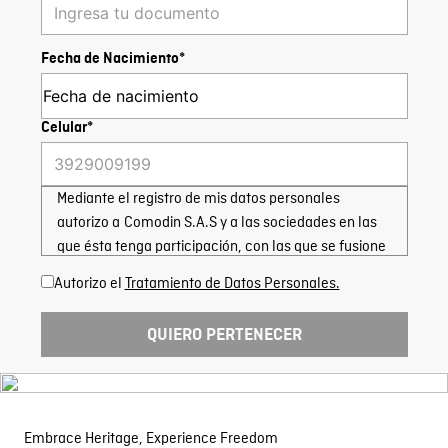
Fecha de Nacimiento*
Celular*
Mediante el registro de mis datos personales
autorizo a Comodin S.A.S y a las sociedades en las
que ésta tenga participación, con las que se fusione
o integre; para la recolección, almacenamiento y
Autorizo el
Tratamiento de Datos Personales.
uso de los mismos con la finalidad de contactarme
por los canales de comunicación, a través de correo
QUIERO PERTENECER
electrónico, llamadas telefónicas, envío de SMS,
WhatsApp, herramientas de mensajería instantánea,
o cualquier canal de comunicación conocido o por
conocerse, siempre que sea autorizado por el Titular
Embrace Heritage, Experience Freedom
para ofrecer servicios y campañas comerciales;