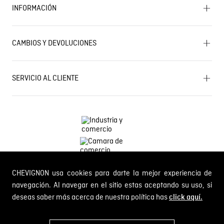
INFORMACIÓN
Historia de la marca
Mapa del sitio
Términos y condiciones
Próximos eventos
CAMBIOS Y DEVOLUCIONES
Términos y condiciones de promociones
Outlet
Política de Cookies
Gestiona tu cambio o devolución
Política de Cambios y Devoluciones
SERVICIO AL CLIENTE
PQR y Otras solicitudes
Trabaja con nosotros
Estado de mi PQR
Whatsapp
¿Quieres ser distribuidor Chevignon?
Self Service
Línea nacional: 01 8000 189002
CHEVIGNON usa cookies para darte la mejor experiencia de
Comodin S.A.S.
NIT: 800.069.933-6
navegación. Al navegar en el sitio estas aceptando su uso, si
deseas saber más acerca de nuestra política has
click aquí.
© 2024 Chevignon, todos los derechos reservados