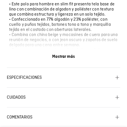
• Este polo para hombre en slim fit presenta tela base de
lino con combinación de algodon y poliéster con textura
que combina estructura y ligereza en un solo tejido.
• Confeccionado en 77% algodón y 23% poliéster, con
cuello y puños tejidos, botones tono a tono y marquilla
tejida en el costado con aberturas laterales.
• Combina con chino beige y mocasines de cuero para una
reunión de negocios, o con jean oscuro y zapatos de suela
delgada para una cena entre semana.
• Para usar en presentaciones de trabajo en oficinas con
clima cálido, salidas de viernes por la tarde o
Mostrar más
compromisos informales que piden algo más que una
camiseta.
ESPECIFICACIONES
CUIDADO TEXTIL PROFESIONAL: No limpieza en seco.
OTROS: No planchar los accesorios. OTROS: Lavar por el
CUIDADOS
revés. OTROS: Planchar solo por el revés. OTROS: Lavar
separadamente. PLANCHADO: Planchar a una
temperatura máxima de la base de 110 ºC, sin vapor.
Lavado SIC
Planchar con vapor puede causar daño irreversible.
COMENTARIOS
SECADO: Secado en tendedero a la sombra.
BLANQUEADO: No usar blanqueador. SECADO: No secar
Cargando el resumen…
en máquina. LAVADO: Temperatura máxima de lavado