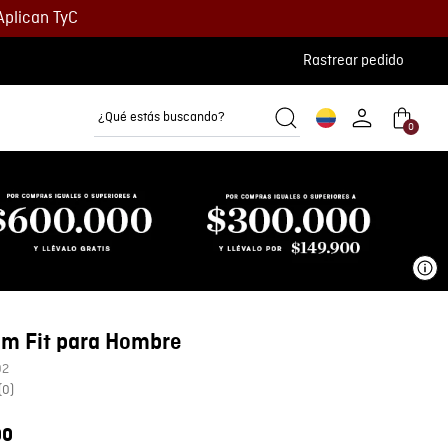
Aplican TyC
Rastrear pedido
¿Qué estás buscando?
0
Camisetas
Camisas
Polos
Ve
im Fit para Hombre
02
(
0
)
00