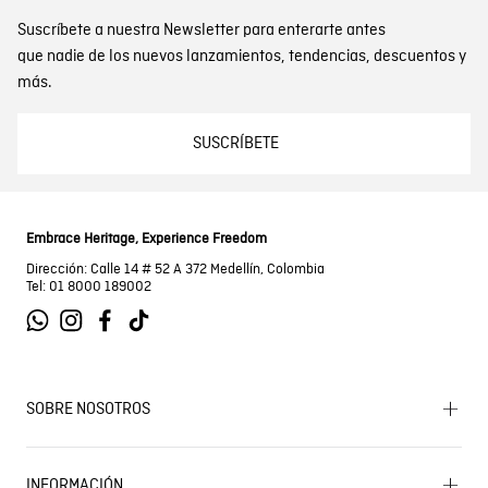
Suscríbete a nuestra Newsletter para enterarte antes
que nadie de los nuevos lanzamientos, tendencias, descuentos y
más.
SUSCRÍBETE
Embrace Heritage, Experience Freedom
Dirección: Calle 14 # 52 A 372 Medellín, Colombia
Tel: 01 8000 189002
SOBRE NOSOTROS
Encuentra tu tienda
INFORMACIÓN
Historia de la marca