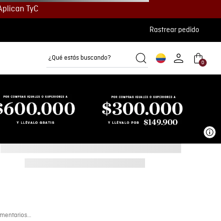
Aplican TyC
Rastrear pedido
¿Qué estás buscando?
0
Camisetas
Camisas
Polos
Ve
mentarios…