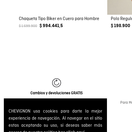
Chaqueta Tipo Biker en Cuero para Hombre
Polo Regul
$ 994.441,5
$ 198.900
$ 1.699.900
Cambios y devoluciones GRATIS
Gestiona tus pedidos a través de la web o en
Para Me
nuestras tiendas físicas.
CHEVIGNON usa cookies para darte la mejor
experiencia de navegación. Al navegar en el sitio
estas aceptando su uso, si deseas saber más