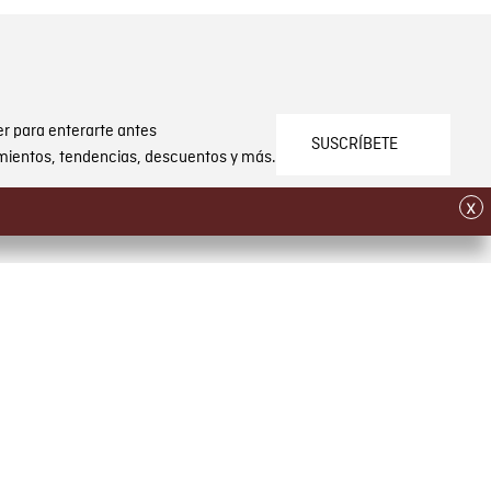
er para enterarte antes
SUSCRÍBETE
mientos, tendencias, descuentos y más.
x
SERVICIO AL CLIENTE
olución
Whatsapp
Self Service