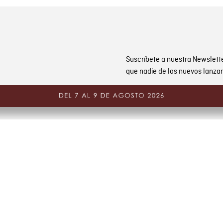
Suscríbete a nuestra Newslett
que nadie de los nuevos lanza
CAMBIOS Y DEVOLUCIONES
nes
Gestiona tu cambio o dev
ones de promociones
PQR y Otras solicitudes
Estado de mi PQR