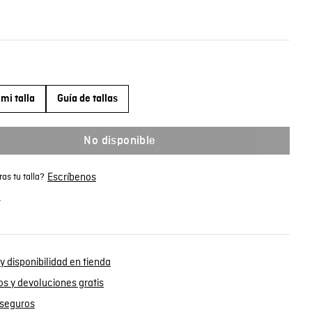
mi talla
Guía de tallas
No disponible
Escríbenos
as tu talla?
.
y disponibilidad en tienda
s y devoluciones gratis
seguros