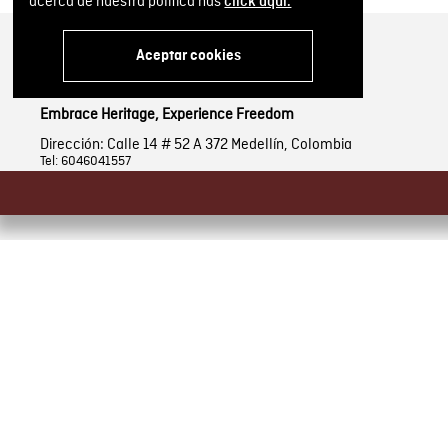
acerca de nuestra política has
click aquí.
Aceptar cookies
Embrace Heritage, Experience Freedom
Dirección: Calle 14 # 52 A 372 Medellín, Colombia
Tel: 6046041557
SOBRE NOSOTROS
INFORMACIÓN
Encuentra tu tienda
Términos y condicio
Historia de la marca
Términos y condici
Mapa del sitio
Política de Cookies