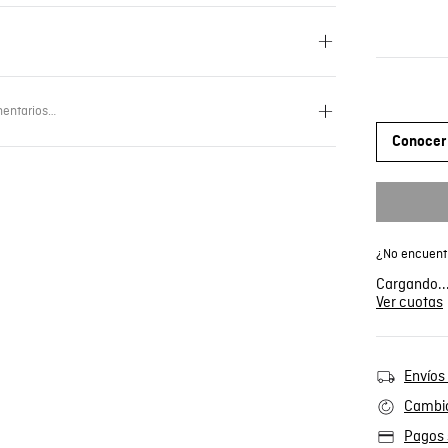
entarios…
Conocer 
¿No encuentr
Cargando..
Ver cuotas
Envíos 
Cambio
Pagos 