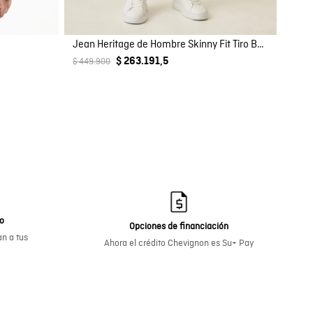
Jean Heritage de Hombre Skinny Fit Tiro Bajo Lavado Oscuro en Mezcla de Algodón Rider
$ 263.191,5
$ 449.900
go
Opciones de financiación
n a tus
Ahora el crédito Chevignon es Su+ Pay