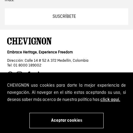
más.
SUSCRÍBETE
Embrace Heritage, Experience Freedom
Dirección: Calle 14 # 52 A 372 Medellín, Colombia
Tel: 01 8000 189002
CHEVIGNON usa cookies para darte la mejor experiencia de
navegación. Al navegar en el sitio estas aceptando su uso, si
SOBRE NOSOTROS
deseas saber más acerca de nuestra política has
click aquí.
Encuentra tu tienda
INFORMACIÓN
Historia de la marca
Aceptar cookies
Mapa del sitio
x
Términos y condiciones