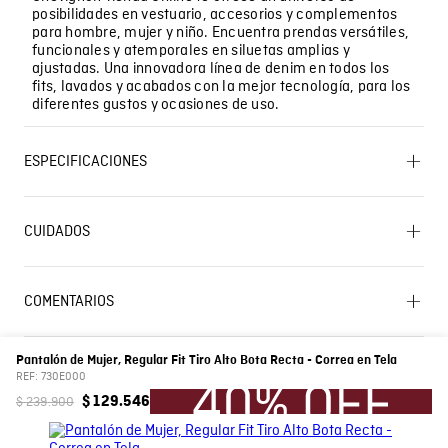
posibilidades en vestuario, accesorios y complementos
para hombre, mujer y niño. Encuentra prendas versátiles,
funcionales y atemporales en siluetas amplias y
ajustadas. Una innovadora línea de denim en todos los
fits, lavados y acabados con la mejor tecnología, para los
diferentes gustos y ocasiones de uso.
ESPECIFICACIONES
SECADO: Secado en tendedero a la sombra. CUIDADO
TEXTIL PROFESIONAL: Limpieza en seco profesional
CUIDADOS
con tetracloroetileno y todos los solventes
establecidos para el símbolo F. Proceso moderado.
OTROS: No remojar. OTROS: No retorcer ni exprimir.
LAVADO: No lavar. OTROS: No planchar los accesorios.
COMENTARIOS
OTROS: Planchar solo por el revés. CUIDADO TEXTIL
PROFESIONAL: No limpieza en seco. SECADO: No secar
Lavado SIC
Cargando el resumen…
en máquina. LAVADO: Lavar a mano. Temperatura
máxima 40 ºC. PLANCHADO: No planchar.
Pantalón de Mujer, Regular Fit Tiro Alto Bota Recta - Correa en Tela
BLANQUEADO: No usar blanqueador. CUIDADO TEXTIL
Por favor, inicia sesión para escribir un comentario.
REF:
730E000
PROFESIONAL: Limpieza en húmedo profesional .
Proceso moderado. OTROS: Usar un paño para
$
239
.
900
$
129
.
546
planchar. PLANCHADO: Planchar a una temperatura
máxima de la base de 110 ºC, sin vapor. Planchar con
Más reciente
Todos
vapor puede causar daño irreversible.