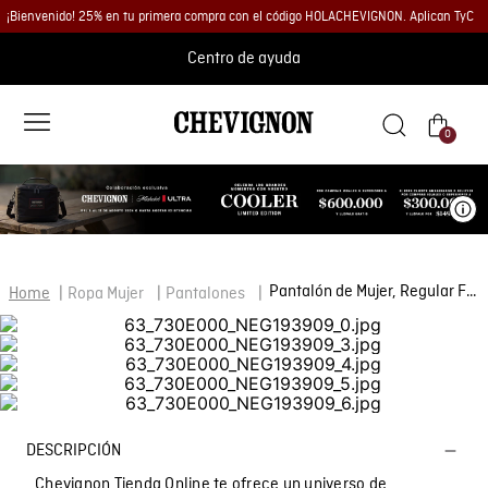
¡Bienvenido! 25% en tu primera compra con el código HOLACHEVIGNON. Aplican TyC
Centro de ayuda
0
Ve
Pantalón de Mujer, Regular Fit Tiro Alto Bota Recta - Correa en Tela
Ropa Mujer
Pantalones
DESCRIPCIÓN
Chevignon Tienda Online te ofrece un universo de