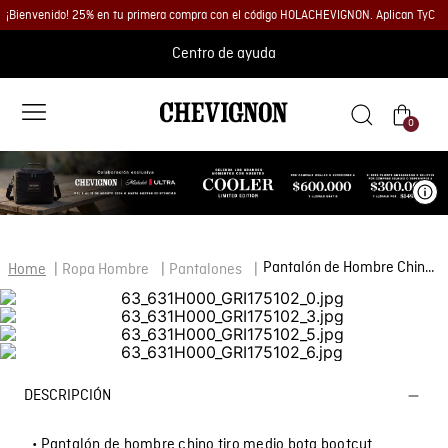
¡Bienvenido! 25% en tu primera compra con el código HOLACHEVIGNON. Aplican TyC
Centro de ayuda
0
Ve
Pantalón de Hombre Chino Tiro Medio con Bolsillos Diagonales en Mezcla de Algodón
Ropa Hombre
Pantalones
DESCRIPCIÓN
• Pantalón de hombre chino tiro medio bota bootcut