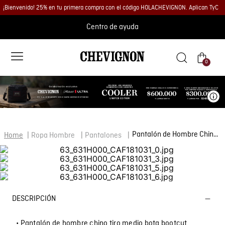
¡Bienvenido! 25% en tu primera compra con el código HOLACHEVIGNON. Aplican TyC
Centro de ayuda
0
Ve
Pantalón de Hombre Chino Tiro Medio con Bolsillos Diagonales en Mezcla de Algodón
Ropa Hombre
Pantalones
DESCRIPCIÓN
• Pantalón de hombre chino tiro medio bota bootcut