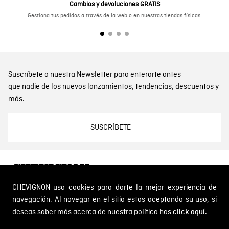
Cambios y devoluciones GRATIS
Gestiona tus pedidos a través de la web o en nuestras tiendas físicas.
Suscríbete a nuestra Newsletter para enterarte antes
que nadie de los nuevos lanzamientos, tendencias, descuentos y
más.
SUSCRÍBETE
CHEVIGNON usa cookies para darte la mejor experiencia de
Embrace Heritage, Experience Freedom
navegación. Al navegar en el sitio estas aceptando su uso, si
Dirección: Calle 14 # 52 A 372 Medellín, Colombia
deseas saber más acerca de nuestra política has
Tel: 01 8000 189002
click aquí.