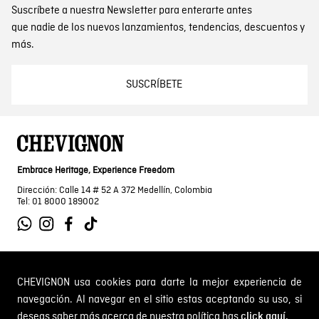
Suscríbete a nuestra Newsletter para enterarte antes
que nadie de los nuevos lanzamientos, tendencias, descuentos y
más.
SUSCRÍBETE
Embrace Heritage, Experience Freedom
Dirección: Calle 14 # 52 A 372 Medellín, Colombia
Tel: 01 8000 189002
SOBRE NOSOTROS
CHEVIGNON usa cookies para darte la mejor experiencia de
navegación. Al navegar en el sitio estas aceptando su uso, si
Encuentra tu tienda
deseas saber más acerca de nuestra política has
click aquí.