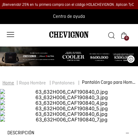
¡Bienvenido! 25% en tu primera compra con el código HOLACHEVIGNON. Aplican TyC
Centro de ayuda
0
Ve
Pantalón Cargo para Hombre
Ropa Hombre
Pantalones
DESCRIPCIÓN