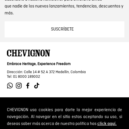
que nadie de los nuevos lanzamientos, tendencias, descuentos y
más.
SUSCRÍBETE
Embrace Heritage, Experience Freedom
Dirección: Calle 14 # 52 A 372 Medellín, Colombia
Tel: 01 8000 189002
SOBRE NOSOTROS
CHEVIGNON usa cookies para darte la mejor experiencia de
navegación. Al navegar en el sitio estas aceptando su uso, si
Encuentra tu tienda
deseas saber más acerca de nuestra política has
click aquí.