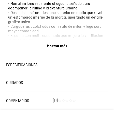
• Morral en lona repelente al agua, diseñado para
acompañar la rutina y la aventura urbana.
• Dos bolsillos frontales: uno superior en malla que revela
un estampado interno de la marca, aportando un detalle
gráfico único.
• Cargaderas acolchadas con reata de nylon y logo para
mayor comodidad.
• Espalda con malla espumada que mejora la ventilación
durante el uso.
• Cierre semi invisible con slider metálico y jaladera en
Mostrar más
hiladilla que combinan funcionalidad y estilo.
• Interior con compartimiento especial para proteger tu
laptop.
• Medidas: 33 cm de ancho, 46 cm de alto y 15 cm de
ESPECIFICACIONES
fuelle.
OTROS: Lavar separadamente. SECADO: No secar en
máquina. LAVADO: Lavar a mano. Temperatura máxima
CUIDADOS
40 ºC. BLANQUEADO: No usar blanqueador.
Lavado SIC
PLANCHADO: No planchar. CUIDADO TEXTIL
PROFESIONAL: No limpieza en seco. SECADO: Secado
extendido por escurrimiento a la sombra. OTROS: No
(
0
)
COMENTARIOS
☆
☆
☆
☆
☆
remojar. OTROS: No retorcer ni exprimir.
Cargando el resumen…
Composición
Prenda: 100% Poliester