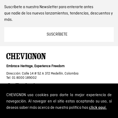
Suscríbete a nuestra Newsletter para enterarte antes
que nadie de los nuevos lanzamientos, tendencias, descuentos y
más.
SUSCRÍBETE
Embrace Heritage, Experience Freedom
Dirección: Calle 14 # 52 A 372 Medellín, Colombia
Tel: 01 8000 189002
CHEVIGNON usa cookies para darte la mejor experiencia de
navegación. Al navegar en el sitio estas aceptando su uso, si
SOBRE NOSOTROS
deseas saber más acerca de nuestra política has
click aquí.
Encuentra tu tienda