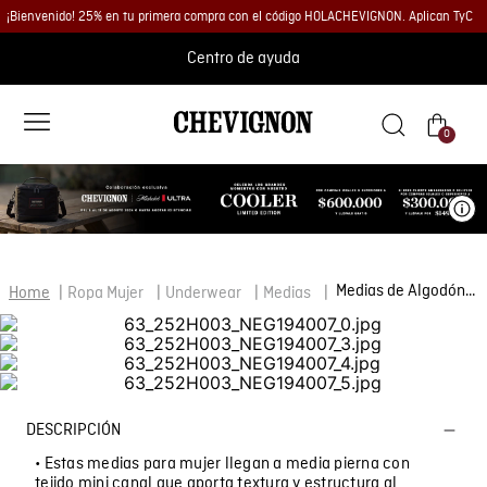
¡Bienvenido! 25% en tu primera compra con el código HOLACHEVIGNON. Aplican TyC
Centro de ayuda
0
Ve
Medias de Algodón para Mujer
Ropa Mujer
Underwear
Medias
DESCRIPCIÓN
• Estas medias para mujer llegan a media pierna con
tejido mini canal que aporta textura y estructura al