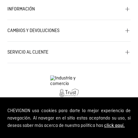
INFORMACIÓN
Historia de la marca
Mapa del sitio
Términos y condiciones
Próximos eventos
CAMBIOS Y DEVOLUCIONES
Términos y condiciones de promociones
Outlet
Política de Cookies
Gestiona tu cambio o devolución
Política de Cambios y Devoluciones
SERVICIO AL CLIENTE
PQR y Otras solicitudes
Trabaja con nosotros
Estado de mi PQR
Whatsapp
¿Quieres ser distribuidor Chevignon?
Self Service
Línea nacional: 01 8000 189002
CHEVIGNON usa cookies para darte la mejor experiencia de
Comodin S.A.S.
NIT: 800.069.933-6
navegación. Al navegar en el sitio estas aceptando su uso, si
deseas saber más acerca de nuestra política has
click aquí.
© 2024 Chevignon, todos los derechos reservados