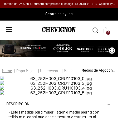
¡Bienvenido! 25% en tu primera compra con el código HOLACHEVIGNON. Aplican TyC
Centro de ayuda
0
Ve
Medias de Algodón para Mujer
Ropa Mujer
Underwear
Medias
DESCRIPCIÓN
• Estas medias para mujer llegan a media pierna con
tejido mini canal que aporta textura y estructura al