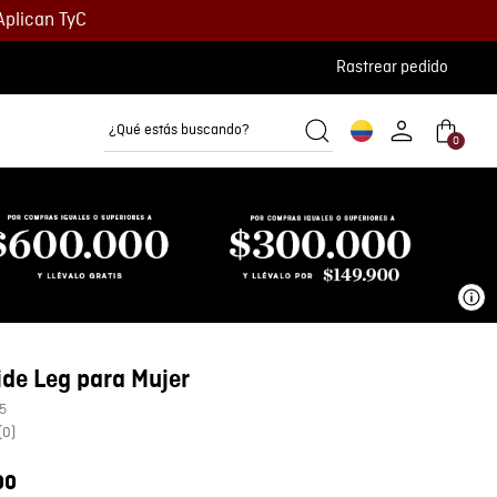
Aplican TyC
Rastrear pedido
¿Qué estás buscando?
0
Camisetas
Camisas
Polos
Ve
de Leg para Mujer
5
(
0
)
00