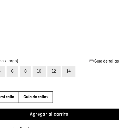
o x largo)
Guía de tallas
5
6
8
10
12
14
mi talla
Guía de tallas
Agregar al carrito