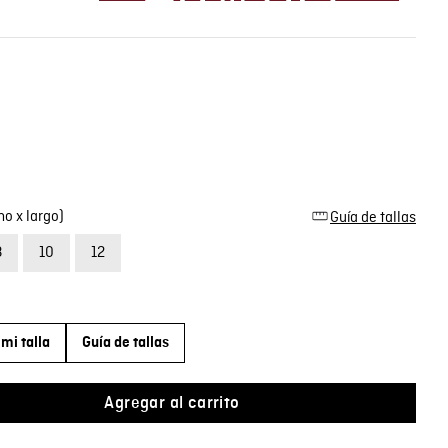
o x largo)
Guía de tallas
8
10
12
mi talla
Guía de tallas
Agregar al carrito