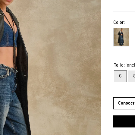
Color:
(anch
Talla
6
Conocer 