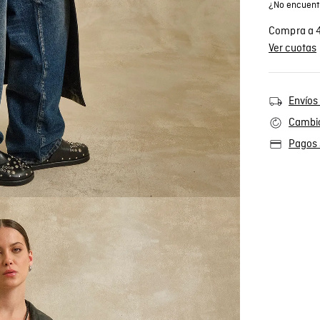
¿No encuentr
Compra a 4
Ver cuotas
Envíos 
Cambio
Pagos 