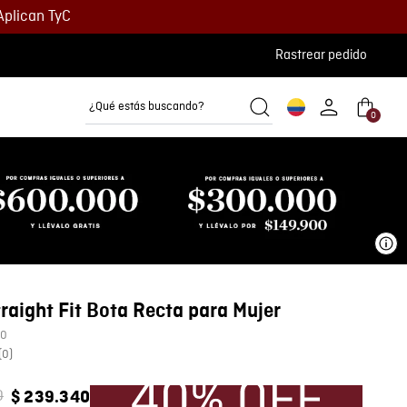
Aplican TyC
Rastrear pedido
¿Qué estás buscando?
0
Camisetas
Camisas
Polos
Ve
raight Fit Bota Recta para Mujer
00
(
0
)
0
$
239
.
340