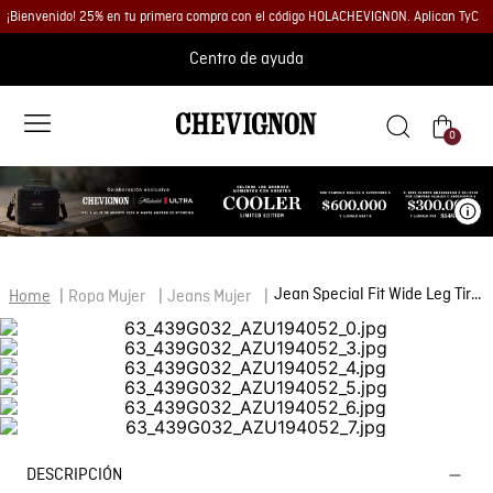
¡Bienvenido! 25% en tu primera compra con el código HOLACHEVIGNON. Aplican TyC
Centro de ayuda
0
Ve
Jean Special Fit Wide Leg Tiro Alto para Mujer en Mezcla de Algodón y Tencel, Velada
Ropa Mujer
Jeans Mujer
DESCRIPCIÓN