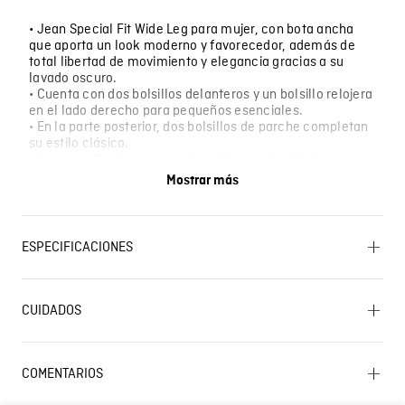
• Jean Special Fit Wide Leg para mujer, con bota ancha
que aporta un look moderno y favorecedor, además de
total libertad de movimiento y elegancia gracias a su
lavado oscuro.
• Cuenta con dos bolsillos delanteros y un bolsillo relojera
en el lado derecho para pequeños esenciales.
• En la parte posterior, dos bolsillos de parche completan
su estilo clásico.
• La marquilla de cuero en la pretina es el sello de
autenticidad.
Mostrar más
• El botón metálico junto a los ocho remaches aseguran
resistencia y durabilidad.
• Ideal para crear looks urbanos con tenis o un estilo más
elegante con sandalias o tacones.
ESPECIFICACIONES
OTROS: Lavar por el revés. SECADO: Secado en
tendedero a la sombra. OTROS: Lavar separadamente.
CUIDADOS
PLANCHADO: No planchar. CUIDADO TEXTIL
PROFESIONAL: No limpieza en seco. OTROS: No
Lavado SIC
remojar. BLANQUEADO: No usar blanqueador. SECADO:
No secar en máquina. OTROS: Lavar con colores
COMENTARIOS
similares. LAVADO: Temperatura máxima de lavado 40
ºC. Proceso normal.
☆
☆
☆
☆
☆