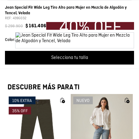
0 Calificación promedio
(0 comentarios)
Jean Special Fit Wide Leg Tiro Alto para Mujer en Mezcla de Algodón y
Composición
PRENDA: 78% ALGODON 21% TENCEL 1% ELASTANO
Tencel, Velada
Por favor, inicia sesión para escribir un comentario.
REF:
439G032
Lavado
Oscuro
$
298
.
900
$
161
.
406
Más reciente
Todos
Color:
Silueta
Tiro alto
Color
Azul
No hay comentarios.
Selecciona tu talla
País de Fabricación
Hecho en Colombia
DESCUBRE MÁS PARA TI
Fabricante / importador
COMODIN S.A.S.
Registro SIC
800069933