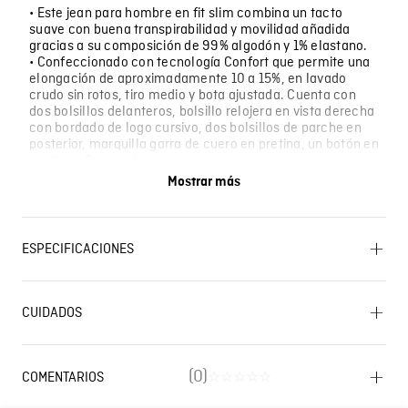
• Este jean para hombre en fit slim combina un tacto
suave con buena transpirabilidad y movilidad añadida
gracias a su composición de 99% algodón y 1% elastano.
• Confeccionado con tecnología Confort que permite una
elongación de aproximadamente 10 a 15%, en lavado
crudo sin rotos, tiro medio y bota ajustada. Cuenta con
dos bolsillos delanteros, bolsillo relojera en vista derecha
con bordado de logo cursivo, dos bolsillos de parche en
posterior, marquilla garra de cuero en pretina, un botón en
pretina y 8 remaches.
• Combina bien con una camisa de lino por dentro del
Mostrar más
pantalón y zapatos de cuero para una reunión de trabajo;
también funciona con una camiseta sencilla y tenis
blancos para una tarde en la ciudad.
• Para recorrer el centro comercial un sábado por la
ESPECIFICACIONES
mañana, para sentarse en reuniones largas sin perder la
comodidad del corte, o para salir a cenar sin necesidad de
cambiar de ropa.
OTROS: No remojar. SECADO: Secado en tendedero a la
sombra. OTROS: Lavar con colores similares. OTROS:
CUIDADOS
Lavar separadamente. CUIDADO TEXTIL PROFESIONAL:
No limpieza en seco. OTROS: Lavar por el revés.
Lavado SIC
BLANQUEADO: No usar blanqueador. LAVADO:
Temperatura máxima de lavado 40 ºC. Proceso normal.
(
0
)
COMENTARIOS
☆
☆
☆
☆
☆
PLANCHADO: No planchar. SECADO: No secar en
máquina.
Cargando el resumen…