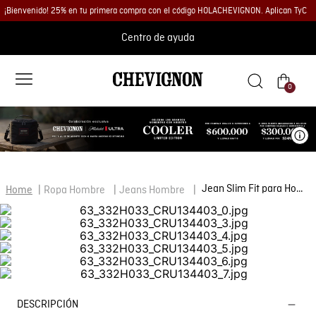
¡Bienvenido! 25% en tu primera compra con el código HOLACHEVIGNON. Aplican TyC
Centro de ayuda
0
Ve
Jean Slim Fit para Hombre
Ropa Hombre
Jeans Hombre
DESCRIPCIÓN