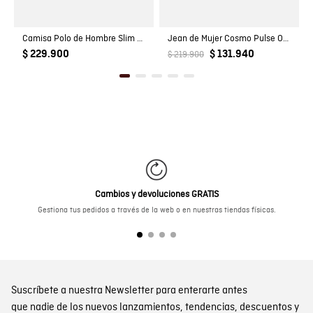
Camisa Polo de Hombre Slim Fit Manga Corta con Pato Bordado en Relieve Tela Rib en 100% Algodón
Jean de Mujer Cosmo Pulse Oscu Skinny
$ 229.900
$ 131.940
$ 219.900
Cambios y devoluciones GRATIS
Gestiona tus pedidos a través de la web o en nuestras tiendas físicas.
Suscríbete a nuestra Newsletter para enterarte antes
que nadie de los nuevos lanzamientos, tendencias, descuentos y