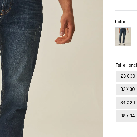
Color:
(anch
Talla
28 X 30
32 X 30
34 X 34
38 X 34