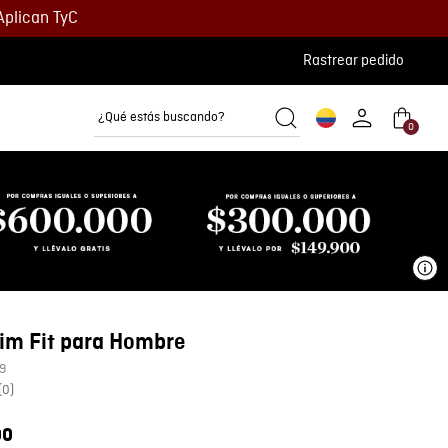
Aplican TyC
Rastrear pedido
¿Qué estás buscando?
0
Camisetas
Camisas
Polos
Ve
im Fit para Hombre
9
(
0
)
00