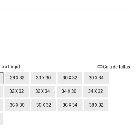
o x largo)
Guía de tallas
28 X 32
30 X 30
30 X 32
30 X 34
32 X 32
32 X 34
34 X 30
34 X 32
36 X 30
36 X 32
36 X 34
38 X 32