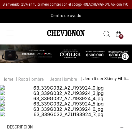
¡Bienvenido! 25% en tu primera compra con el código HOLACHEVIGNON. Aplican TyC
Centro de ayuda
0
Ve
Jean Rider Skinny Fit Tiro Medio para Hombre en Algodón, Luminoso
Ropa Hombre
Jeans Hombre
DESCRIPCIÓN