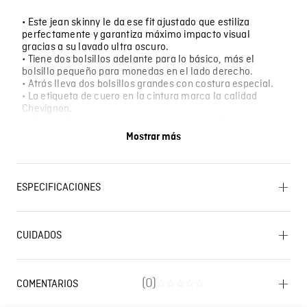
• Este jean skinny le da ese fit ajustado que estiliza
perfectamente y garantiza máximo impacto visual
gracias a su lavado ultra oscuro.
• Tiene dos bolsillos adelante para lo básico, más el
bolsillo pequeño para monedas en el lado derecho.
• Atrás lleva dos bolsillos grandes con costura especial.
• La etiqueta de cuero en la cintura marca la calidad
Chevignon.
• Lleva un botón principal en la cintura, tres botones
adicionales en la tapeta y ocho remaches metálicos para
Mostrar más
mayor resistencia.
• Perfecto para looks urbanos, salidas nocturnas, citas,
eventos casuales o cuando quiere ese fit entallado que
favorece la figura.
ESPECIFICACIONES
LAVADO: Temperatura máxima de lavado 40 ºC.
Proceso normal. BLANQUEADO: No usar blanqueador.
CUIDADOS
SECADO: No secar en máquina. OTROS: Lavar por el
Lavado SIC
revés. PLANCHADO: No planchar. SECADO: Secado en
tendedero a la sombra. OTROS: Lavar separadamente.
CUIDADO TEXTIL PROFESIONAL: No limpieza en seco.
(
0
)
COMENTARIOS
☆
☆
☆
☆
☆
OTROS: Lavar con colores similares. OTROS: No remojar.
Cargando el resumen…