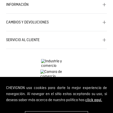
INFORMACIÓN
Historia de la marca
Mapa del sitio
Términos y condiciones
Próximos eventos
CAMBIOS Y DEVOLUCIONES
Términos y condiciones de promociones
Outlet
Política de Cookies
Gestiona tu cambio o devolución
Política de Cambios y Devoluciones
SERVICIO AL CLIENTE
PQR y Otras solicitudes
Trabaja con nosotros
Estado de mi PQR
Whatsapp
¿Quieres ser distribuidor Chevignon?
Self Service
Línea nacional: 01 8000 189002
CHEVIGNON usa cookies para darte la mejor experiencia de
Comodin S.A.S.
NIT: 800.069.933-6
navegación. Al navegar en el sitio estas aceptando su uso, si
deseas saber más acerca de nuestra política has
click aquí.
© 2024 Chevignon, todos los derechos reservados