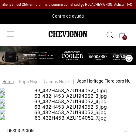
¡Bienvenido! 25% en tu primera compra con el código HOLACHEVIGNON. Aplican TyC
Centro de ayuda
0
Ve
Jean Heritage Flare para Mujer
Ropa Mujer
Jeans Mujer
DESCRIPCIÓN