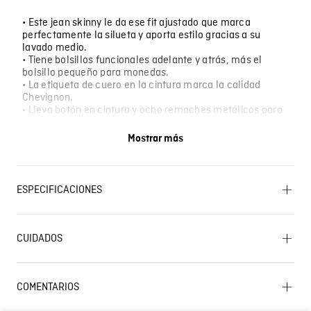
• Este jean skinny le da ese fit ajustado que marca
perfectamente la silueta y aporta estilo gracias a su
lavado medio.
• Tiene bolsillos funcionales adelante y atrás, más el
bolsillo pequeño para monedas.
• La etiqueta de cuero en la cintura marca la calidad
Chevignon.
• Lleva botón en cintura y ocho remaches metálicos para
resistencia.
• Perfecto para looks urbanos entallados, salidas
Mostrar más
nocturnas, citas, eventos casuales o cuando quiere ese fit
skinny que estiliza y favorece la figura al máximo.
ESPECIFICACIONES
SECADO: No secar en máquina. PLANCHADO: No
planchar. BLANQUEADO: No usar blanqueador.
CUIDADOS
CUIDADO TEXTIL PROFESIONAL: No limpieza en seco.
OTROS: Lavar con colores similares. OTROS: Lavar por el
Lavado SIC
revés. OTROS: Lavar separadamente. SECADO: Secado
en tendedero a la sombra. LAVADO: Temperatura
COMENTARIOS
máxima de lavado 40 ºC. Proceso normal. OTROS: No
remojar.
☆
☆
☆
☆
☆