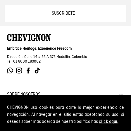
SUSCRÍBETE
Embrace Heritage, Experience Freedom
Dirección: Calle 14 # 52 A 372 Medellín, Colombia
Tel: 01 8000 189002
SOBRE NOSOTROS
Encuentra tu tienda
CHEVIGNON usa cookies para darte la mejor experiencia de
navegación. Al navegar en el sitio estas aceptando su uso, si
INFORMACIÓN
Historia de la marca
deseas saber más acerca de nuestra política has
click aquí.
Mapa del sitio
Términos y condiciones