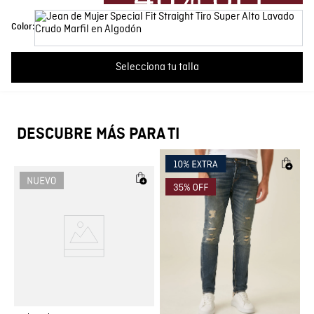
Color
Beige
Más reciente
Todos
Color:
País de Fabricación
Hecho en Colombia
No hay comentarios.
Selecciona tu talla
Fabricante / importador
COMODIN S.A.S.
Registro SIC
800069933
DESCUBRE MÁS PARA TI