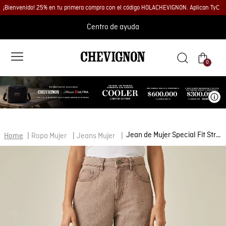
¡Bienvenido! 25% en tu primera compra con el código HOLACHEVIGNON. Aplican TyC
Centro de ayuda
0
Ve
Jean de Mujer Special Fit Straight Tiro Super Alto Lavado Crudo Marfil en Algodón
Ropa Mujer
Jeans Mujer