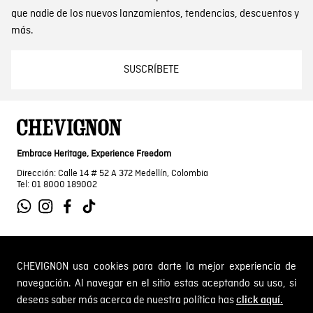
que nadie de los nuevos lanzamientos, tendencias, descuentos y
más.
SUSCRÍBETE
Embrace Heritage, Experience Freedom
Dirección: Calle 14 # 52 A 372 Medellín, Colombia
Tel: 01 8000 189002
SOBRE NOSOTROS
CHEVIGNON usa cookies para darte la mejor experiencia de
navegación. Al navegar en el sitio estas aceptando su uso, si
Encuentra tu tienda
deseas saber más acerca de nuestra política has
click aquí.
INFORMACIÓN
Historia de la marca