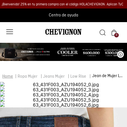
¡Bienvenido! 25% en tu primera compra con el código HOLACHEVIGNON. Aplican TyC
Centro de ayuda
0
Ve
Jean de Mujer Low Rise, Rusty, Bota Skinny - Azul Oscuro Vintage + Rotos
Ropa Mujer
Jeans Mujer
Low Rise