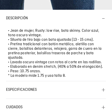
DESCRIPCIÓN
• Jean de mujer, Rusty: low rise, bota skinny. Color azul,
tono oscuro vintage.
• Silueta de tiro bajo con bota ajustada (13 - 15 cms).
• Pretina tradicional con botón metálico, aletilla con
cierre, bolsillos delanteros, relojera, garra de cuero en la
pretina posterior, bolsillos traseros de parche y bota
ajustada.
• Lavado oscuro vintage con rotos al corte en las rodillas.
• Elaborado en denim stretch, (40% a 50% de elongación).
• Peso: 10.75 onzas.
* La modelo mide 1.75 y usa talla 8.
ESPECIFICACIONES
SECADO: Secado en tendedero a la sombra. CUIDADO
TEXTIL PROFESIONAL: No limpieza en seco. SECADO: No
CUIDADOS
secar en máquina. OTROS: Lavar por el revés. OTROS: