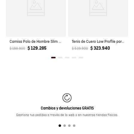
Fabricante / importador
COMODIN S.A.S.
Registro SIC
800069933
Camisa Polo de Hombre Slim Fit Manga Corta Perilla Tejida Escondida en Mezcla de Algodón y Viscosa
Tenis de Cuero Low Profile para Hombre
$ 129.285
$ 323.940
$ 198.900
$ 539.900
Cambios y devoluciones GRATIS
Gestiona tus pedidos a través de la web o en nuestras tiendas físicas.