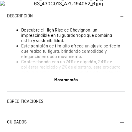
DESCRIPCIÓN
Descubre el High Rise de Chevignon, un
imprescindible en tu guardarropa que combina
estilo y sostenibilidad.
Este pantalón de tiro alto ofrece un ajuste perfecto
que realza tu figura, brindando comodidad y
elegancia en cada movimiento.
Confeccionado con un 74% de algodón, 24% de
poliéster reciclado y 2% de elastano, este producto
refleja nuestro compromiso con el medio ambiente
sin sacrificar calidad.
Mostrar más
Ideal para ocasiones casuales o para darle un toque
chic a tus looks diarios, este High Rise es versátil y
fácil de combinar.
El modelo lleva la talla 28.
ESPECIFICACIONES
Algunas pantallas pueden alterar el color real de la
prenda.
OTROS: No remojar. CUIDADO TEXTIL PROFESIONAL: No
limpieza en seco. BLANQUEADO: No usar blanqueador.
CUIDADOS
SECADO: No secar en máquina. OTROS: Lavar con
Lavado SIC
colores similares. PLANCHADO: No planchar. LAVADO: