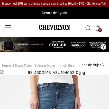
¡Bienvenido! 25% en tu primera compra con el código HOLACHEVIGNON. Aplican TyC
Centro de ayuda
0
Ve
Jean de Mujer Cosmo Pulse, High Rise Bota Recta - Azul Medio
Ropa Mujer
Jeans Mujer
High Rise