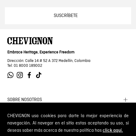
SUSCRÍBETE
Embrace Heritage, Experience Freedom
Dirección: Calle 14 # 52 A 372 Medellín, Colombia
Tel: 01 8000 189002
SOBRE NOSOTROS
Encuentra tu tienda
CHEVIGNON usa cookies para darte la mejor experiencia de
INFORMACIÓN
Historia de la marca
navegación. Al navegar en el sitio estas aceptando su uso, si
deseas saber más acerca de nuestra política has
Mapa del sitio
click aquí.
Términos y condiciones