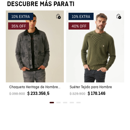
Registro SIC
800069933
DESCUBRE MÁS PARA TI
Chaqueta Heritage de Hombre Trucker Silueta Recta Lavado Gris con Cuello en Corduroy en Mezcla de Algodón
Suéter Tejido para Hombre
$ 233.356,5
$ 178.146
$ 398.900
$ 329.900