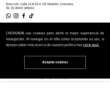
Dirección: Calle 14 # 52 A 372 Medellín, Colombia
Tel: 01 8000 189002
CHEVIGNON usa cookies para darte la mejor experiencia de
SOBRE NOSOTROS
navegación. Al navegar en el sitio estas aceptando su uso, si
deseas saber más acerca de nuestra política has
Encuentra tu tienda
click aquí.
INFORMACIÓN
Historia de la marca
Mapa del sitio
Términos y condiciones
Aceptar cookies
Próximos eventos
CAMBIOS Y DEVOLUCIONES
Términos y condiciones de promociones
x
Outlet
Política de Cookies
Gestiona tu cambio o devolución
Política de Cambios y Devoluciones
SERVICIO AL CLIENTE
PQR y Otras solicitudes
Trabaja con nosotros
Estado de mi PQR
Whatsapp
¿Quieres ser distribuidor Chevignon?