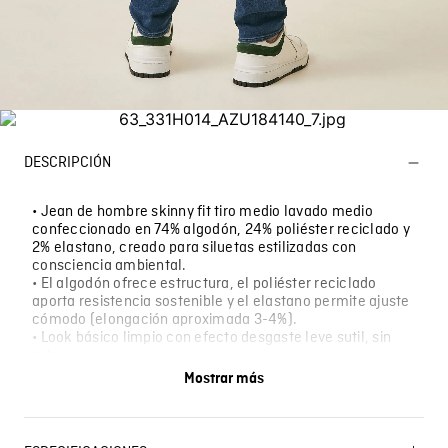
DESCRIPCIÓN
• Jean de hombre skinny fit tiro medio lavado medio
confeccionado en 74% algodón, 24% poliéster reciclado y
2% elastano, creado para siluetas estilizadas con
consciencia ambiental.
• El algodón ofrece estructura, el poliéster reciclado
aporta resistencia sostenible y el elastano permite ajuste
cómodo (elongación aproximada 3-4%).
• Look básico limpio con efecto desgaste leve sutil, sin
rotos.
• Ojalete en relojera.
Mostrar más
• Combínalo con camiseta slim fit gris y tenis blancos
minimalistas, o con camisa denim clara y chaqueta
bomber.
• Perfecto para looks diarios estilizados versátiles, ideal