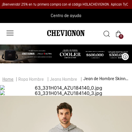
¡Bienvenido! 25% en tu primera compra con el código HOLACHEVIGNON. Aplican TyC
Centro de ayuda
0
Ve
Jean de Hombre Skinny Fit Tiro Medio Lavado Medio Básico en Mezcla de Algodón Famous
Ropa Hombre
Jeans Hombre